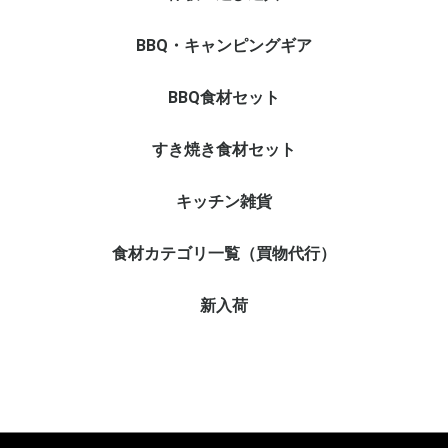
遊び道具
アメニティ・菓子他
体験
BBQ・キャンピングギア
セット
単品
BBQ食材セット
すき焼き食材セット
キッチン雑貨
食材カテゴリ一覧（買物代行）
惣菜
卵
すぐできるシリーズ
加工品
豆腐
魚
野菜
肉
新入荷