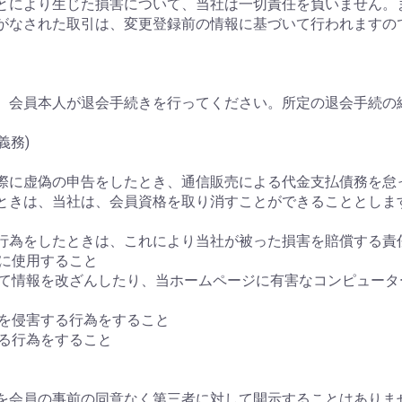
たことにより生じた損害について、当社は一切責任を負いません
がなされた取引は、変更登録前の情報に基づいて行われますの
、会員本人が退会手続きを行ってください。所定の退会手続の
義務)
込の際に虚偽の申告をしたとき、通信販売による代金支払債務を
ときは、当社は、会員資格を取り消すことができることとしま
める行為をしたときは、これにより当社が被った損害を賠償する責
正に使用すること
スして情報を改ざんしたり、当ホームページに有害なコンピュー
権を侵害する行為をすること
する行為をすること
情報を会員の事前の同意なく第三者に対して開示することはあり