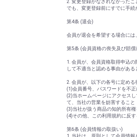
2. 変更登録がなされなかっ
でも、変更登録前にすでに手続
第4条 (退会)
会員が退会を希望する場合には
第5条 (会員資格の喪失及び賠償
1. 会員が、会員資格取得申
して不適当と認める事由がある
2. 会員が、以下の各号に定
(1)会員番号、パスワードを不
(2)当ホームページにアクセ
て、当社の営業を妨害すること
(3)当社が扱う商品の知的所有
(4)その他、この利用規約に反
第6条 (会員情報の取扱い)
1. 当社は、原則として会員