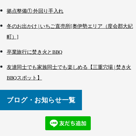
拠点整備① 外回り手入れ
冬のお出かけ | いちご直売所[奥伊勢エリア（度会郡大紀
町）]
卒業旅行に焚き火とBBQ
友達同士でも家族同士でも楽しめる【三重穴場 | 焚き火
BBQスポット】
ブログ・お知らせ一覧