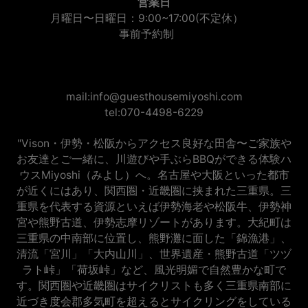
営業日
月曜日〜日曜日：9:00~17:00(不定休）
事前予約制
mail:info@guesthousemiyoshi.com
tel:070-4498-6229
"Vison・伊勢・松阪からアクセス良好な田舎〜ご家族や
お友達とご一緒に、川遊びや手ぶらBBQができる体験ハ
ウスMiyoshi（みよし）へ。名古屋や大阪といった都市
が近くにはあり、関西圏・近畿圏に挟まれた三重県。三
重県を代表する資源といえば伊勢海老や松阪牛、伊勢神
宮や熊野古道、伊勢志摩リゾートがあります。大紀町は
三重県の中南部に位置し、熊野灘に面した「錦漁港」、
清流「宮川」「大内山川」、世界遺産・熊野古道「ツヅ
ラト峠」「荷坂峠」など、風光明媚で自然豊かな町で
す。関西圏や近畿圏はサイクリストも多く三重県南部に
近づき度会郡多気町を超えるとサイクリングをしている