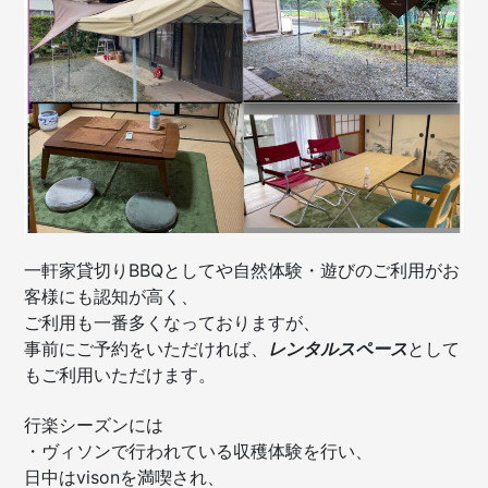
ご
利
用)
一軒家貸切りBBQとしてや自然体験・遊びのご利用がお
客様にも認知が高く、
ご利用も一番多くなっておりますが、
事前にご予約をいただければ、
レンタルスペース
として
もご利用いただけます。
行楽シーズンには
・ヴィソンで行われている収穫体験を行い、
日中はvisonを満喫され、