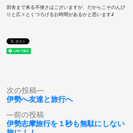
田舎まで来る不便さはございますが、だからこそのんび
りと広々とくつろげるお時間があるかと思います♪
投
次
次の投稿
の
伊勢へ友達と旅行へ
稿
投
前
前の投稿
稿:
ナ
の
伊勢志摩旅行を１秒も無駄にしない
投
旅に！！