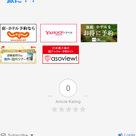
ビ
稿:
ゲ
ー
シ
ョ
ン
0
Article Rating
Login
Subscribe