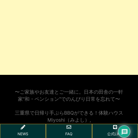
〜ご家族やお友達とご一緒に。日本の田舎の一軒
家"和・ペンション"でのんびり日常を忘れて〜
三重県で日帰り手ぶらBBQができる！体験ハウス
Miyoshi（みよし）
,
NEWS
FAQ
公式LINE