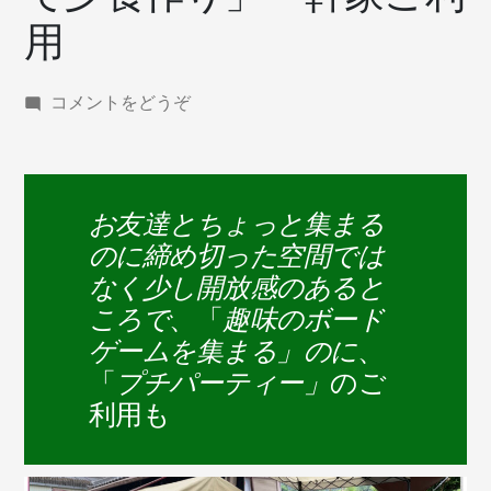
用
(「vison
コメントをどうぞ
で
収
穫
体
お友達とちょっと集まる
験
のに締め切った空間では
を
し
なく少し開放感のあると
て
ころで
、「
趣味のボード
夕
ゲームを集まる」のに
、
食
「
プチパーティー」
のご
作
り」
利用も
一
軒
家