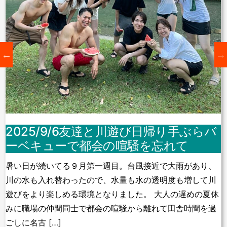
2025/9/6友達と川遊び日帰り手ぶらバ
ーベキューで都会の喧騒を忘れて
暑い日が続いてる９月第一週目。台風接近で大雨があり、
川の水も入れ替わったので、水量も水の透明度も増して川
遊びをより楽しめる環境となりました。 大人の遅めの夏休
みに職場の仲間同士で都会の喧騒から離れて田舎時間を過
ごしに名古 […]