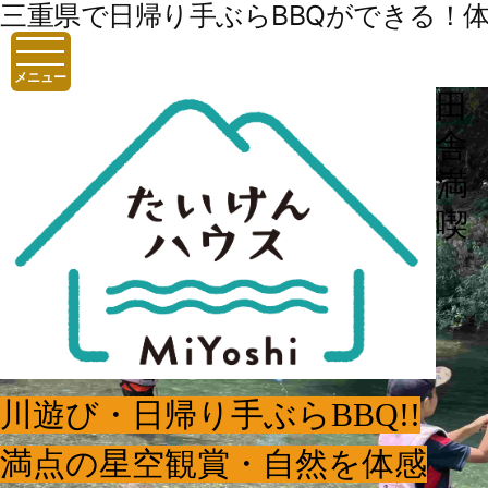
三重県で日帰り手ぶらBBQができる！体験
メニュー
田
舎
満
喫
川遊び・日帰り手ぶらBBQ!!
満点の星空観賞・自然を体感