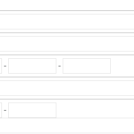
-
-
-