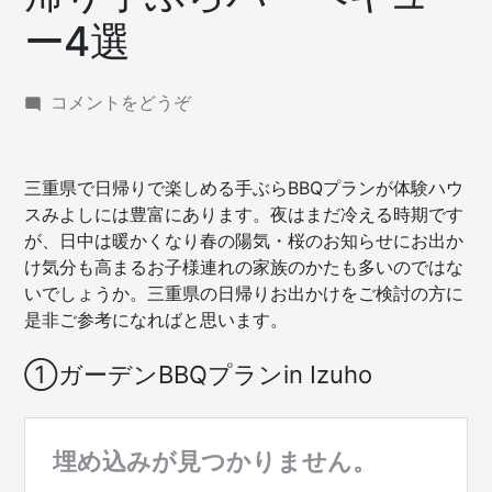
ー4選
(【穴
コメントをどうぞ
場
/
三
三重県で日帰りで楽しめる手ぶらBBQプランが体験ハウ
重
スみよしには豊富にあります。夜はまだ冷える時期です
県・
が、日中は暖かくなり春の陽気・桜のお知らせにお出か
春】
け気分も高まるお子様連れの家族のかたも多いのではな
日
いでしょうか。三重県の日帰りお出かけをご検討の方に
帰
是非ご参考になればと思います。
り
手
①ガーデンBBQプランin Izuho
ぶ
ら
バ
ー
ベ