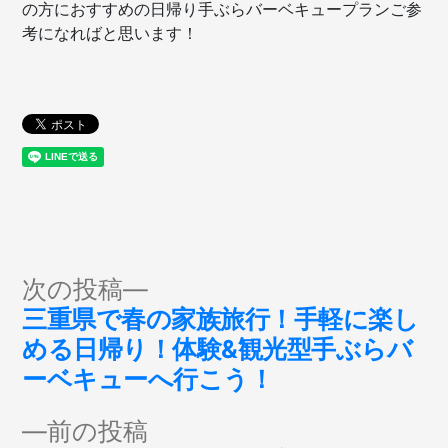
の方におすすめの日帰り手ぶらバーベキュープランご参
考になればと思います！
投
次
次の投稿
の
三重県で春の家族旅行！手軽に楽し
稿
投
める日帰り！体験&観光型手ぶらバ
稿:
ーベキューへ行こう！
ナ
前
前の投稿