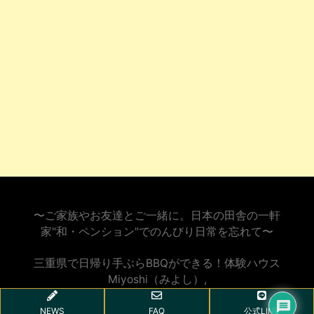
〜ご家族やお友達とご一緒に。日本の田舎の一軒
家"和・ペンション"でのんびり日常を忘れて〜
三重県で日帰り手ぶらBBQができる！体験ハウス
Miyoshi（みよし）
,
NEWS
FAQ
公式LINE