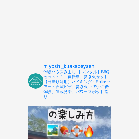
miyoshi_k.takabayash
体験ハウスみよし 【レンタル】BBQ
セット・ミニ自転車、焚き火セット
【日帰り利用】ハイキング・Ebikeツ
アー・石窯ピザ、焚き火 ・釜戸ご飯
体験、酒蔵見学、パワースポット巡
り