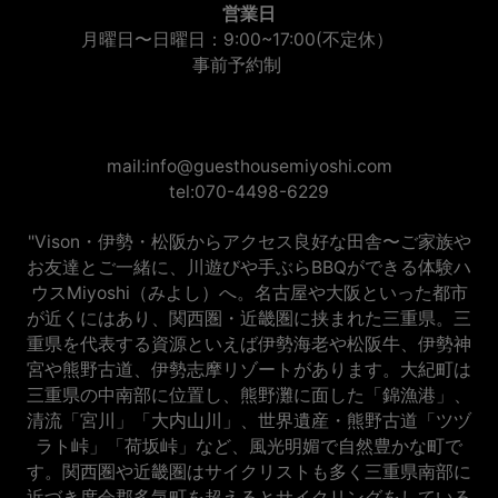
営業日
月曜日〜日曜日：9:00~17:00(不定休）
事前予約制
mail:info@guesthousemiyoshi.com
tel:070-4498-6229
"Vison・伊勢・松阪からアクセス良好な田舎〜ご家族や
お友達とご一緒に、川遊びや手ぶらBBQができる体験ハ
ウスMiyoshi（みよし）へ。名古屋や大阪といった都市
が近くにはあり、関西圏・近畿圏に挟まれた三重県。三
重県を代表する資源といえば伊勢海老や松阪牛、伊勢神
宮や熊野古道、伊勢志摩リゾートがあります。大紀町は
三重県の中南部に位置し、熊野灘に面した「錦漁港」、
清流「宮川」「大内山川」、世界遺産・熊野古道「ツヅ
ラト峠」「荷坂峠」など、風光明媚で自然豊かな町で
す。関西圏や近畿圏はサイクリストも多く三重県南部に
近づき度会郡多気町を超えるとサイクリングをしている