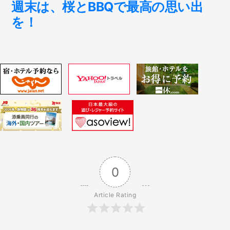
ビ
の
週末は、桜とBBQで最高の思い出
投
を！
ゲ
稿:
ー
シ
ョ
ン
0
Article Rating