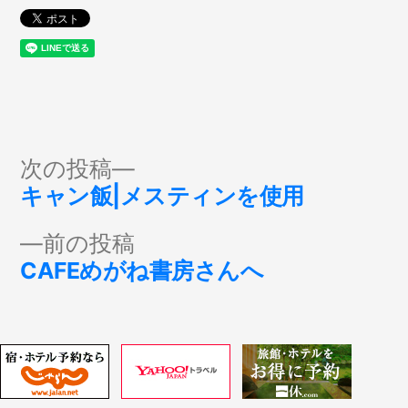
投
次
次の投稿
の
キャン飯|メスティンを使用
稿
投
前
前の投稿
稿:
ナ
の
CAFEめがね書房さんへ
投
ビ
稿:
ゲ