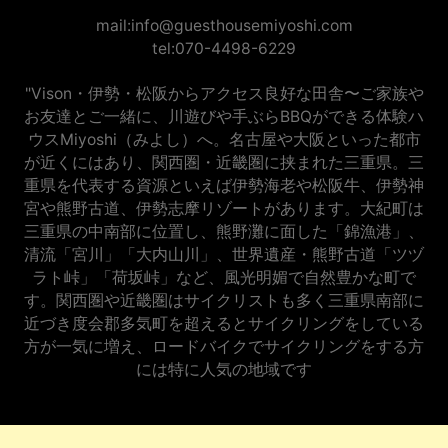
mail:info@guesthousemiyoshi.com
tel:070-4498-6229
"Vison・伊勢・松阪からアクセス良好な田舎〜ご家族や
お友達とご一緒に、川遊びや手ぶらBBQができる体験ハ
ウスMiyoshi（みよし）へ。名古屋や大阪といった都市
が近くにはあり、関西圏・近畿圏に挟まれた三重県。三
重県を代表する資源といえば伊勢海老や松阪牛、伊勢神
宮や熊野古道、伊勢志摩リゾートがあります。大紀町は
三重県の中南部に位置し、熊野灘に面した「錦漁港」、
清流「宮川」「大内山川」、世界遺産・熊野古道「ツヅ
ラト峠」「荷坂峠」など、風光明媚で自然豊かな町で
す。関西圏や近畿圏はサイクリストも多く三重県南部に
近づき度会郡多気町を超えるとサイクリングをしている
方が一気に増え、ロードバイクでサイクリングをする方
には特に人気の地域です