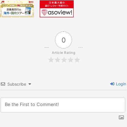
ー
シ
ョ
0
ン
Article Rating
Login
Subscribe