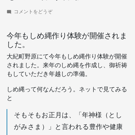
(し
コメントをどうぞ
め
縄
作
今年もしめ縄作り体験が開催されま
り
した。
体
験)
大紀町野原にて今年もしめ縄作り体験が開催
されました。来年のしめ縄を作成し、御祈祷
もしていただき年越しの準備。
しめ縄って何なんだろう。ネットで見てみる
と
そもそもお正月は、「年神様（とし
がみさま）」と言われる豊作や健康