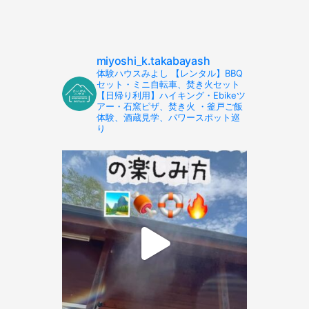
miyoshi_k.takabayash
体験ハウスみよし 【レンタル】BBQ
セット・ミニ自転車、焚き火セット
【日帰り利用】ハイキング・Ebikeツ
アー・石窯ピザ、焚き火 ・釜戸ご飯
体験、酒蔵見学、パワースポット巡
り