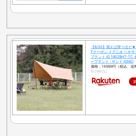
【8/30】買えば買うほど★
Fクーポン イグニオ ヘキ
プテント IG 19028HT-TC
ープテント : サンド IGNIO
価格：14999円（税込、送
8/29時点)