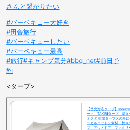
さんと繋がりたい
#バーベキュー大好き
#田舎旅行
#バーベキューしたい
#バーベキュー最高
#旅行
#キャンプ気分
#bbq_net
#前日予
約
<タープ>
【焚火対応タープ】snowp
ーク TAKIBIタープ 
オクタ 難燃タープ火の粉
ニカルコットン素材 焚き
プ アウトドア ファミリ