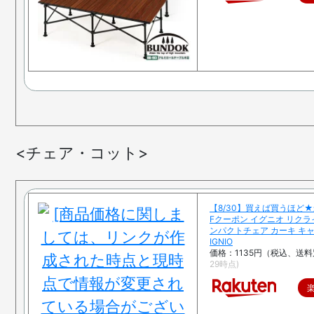
<チェア・コット>
【8/30】買えば買うほど★
Fクーポン イグニオ リク
ンパクトチェア カーキ キ
IGNIO
価格：1135円（税込、送料
29時点)