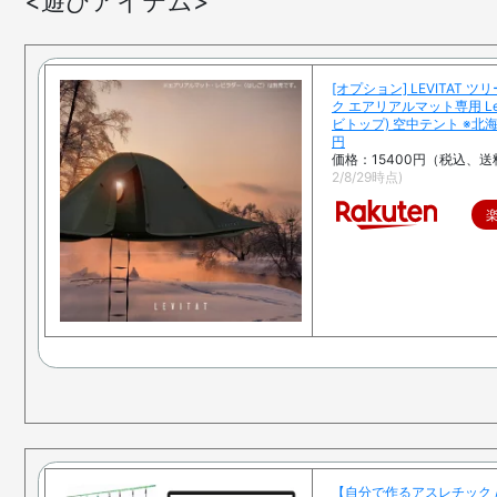
<遊びアイテム>
[オプション] LEVITAT 
ク エアリアルマット専用 Lev
ビトップ) 空中テント ※北海
円
価格：15400円（税込、送
2/8/29時点)
【自分で作るアスレチック / S