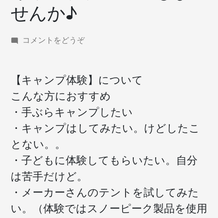
せんか♪
(キ
コメントをどうぞ
ャ
ン
プ
【キャンプ体験】について
デ
こんな方におすすめ
ビ
ュ
・手ぶらキャンプしたい
ー
・キャンプはしてみたい。けどしたこ
し
ま
とない。。
せ
・子どもに体験してもらいたい。自分
ん
か
は苦手だけど。
♪)
・メーカーさんのテントを試してみた
い。（体験ではスノーピーク製品を使用