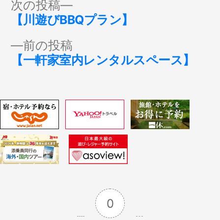
投
次
次の投稿
の
【川遊びBBQプラン】
稿
投
前
前の投稿
稿:
ナ
の
【一軒家室内レンタルスペース】
投
ビ
稿:
ゲ
ー
シ
ョ
0
ン