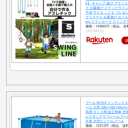
E】 キャンプ 遊び ブラン
ク 公園遊び スラックライン
子供 子ども こども プレゼ
クリスマス お家遊び おうち時
ers スラッカーズ スイン
価格：14960円（税込、送
2/8/29時点)
プール INTEX インテック
ール 大型 260×160×65cm
供用 キッズ用 組立簡単 空
レクタングラフレームプール 2
方形 大型ビニールプール
価格：12512円（税込、送