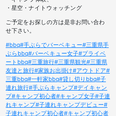
・星空・ナイトウォッチング
ご予定をお探しの方は是非お問い合わ
せ下さい。
#bbq
#手ぶらでバーベキュー
#三重県手
ぶらbbq
#バーベキュー女子
#プライベ
ートbbq
#三重旅行
#三重県観光
#三重県
友達と旅行
#家族お出掛け
#アウトドア
#
三重bbq
#一軒家bbq
#貸し切りbbq
#子
連れ旅行
#手ぶらキャンプ
#デイキャン
プ
#キャンプ初心者
#キャンプ女子
#子連
れキャンプ
#子連れキャンプデビュー
#
子連れキャンプ初心者
#キャンプ初心者