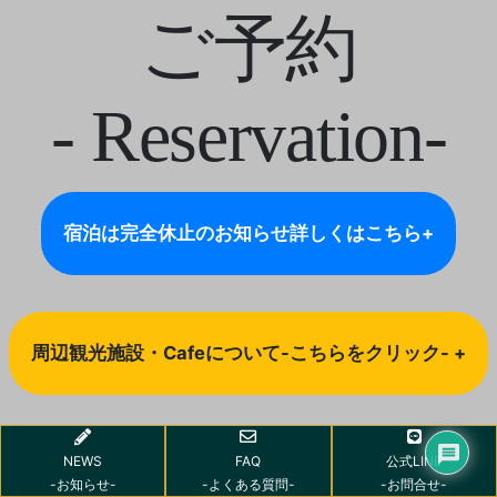
ご予約
- Reservation-
宿泊は完全休止のお知らせ
詳しくはこちら+
周辺観光施設・Cafeについて-こちらをクリック- +
NEWS
FAQ
公式LINE
-お知らせ-
-よくある質問-
-お問合せ-
日帰り（レンタル・イベント）一覧