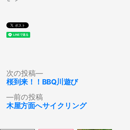
投
次
次の投稿
の
桜到来！！BBQ川遊び
稿
投
前
前の投稿
稿:
ナ
の
木屋方面へサイクリング
投
ビ
稿: