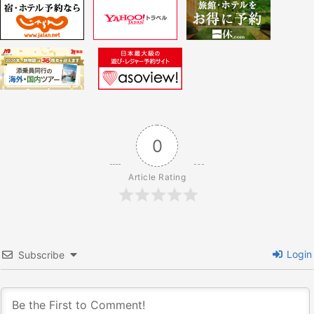
ゲ
ー
シ
ョ
0
ン
Article Rating
Login
Subscribe