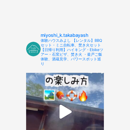
miyoshi_k.takabayash
体験ハウスみよし 【レンタル】BBQ
セット・ミニ自転車、焚き火セット
【日帰り利用】ハイキング・Ebikeツ
アー・石窯ピザ、焚き火 ・釜戸ご飯
体験、酒蔵見学、パワースポット巡
り