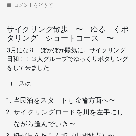
(サ
コメントをどうぞ
イ
ク
リ
サイクリング散歩 〜 ゆるーくポ
ン
タリング ショートコース 〜
グ
【シ
3月になり、ぽかぽか陽気に。サイクリング
ョ
日和！！３人グループでゆっくりポタリング
ー
をして来ました
ト
コ
ー
コースは
ス】)
当民泊をスタートし金輪方面へ〜
サイクリングロードを川を左手にし
ながら進んでいき〜
橋が見えたら左折（中間地点）〜