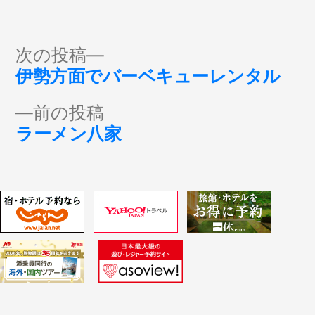
投
次
次の投稿
の
伊勢方面でバーベキューレンタル
稿
投
前
前の投稿
稿:
ナ
の
ラーメン八家
投
ビ
稿:
ゲ
ー
シ