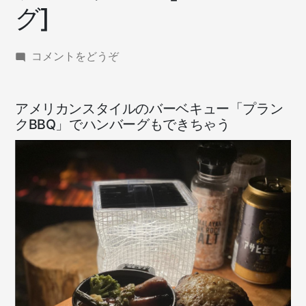
グ]
(プ
コメントをどうぞ
ラ
ン
ク
アメリカンスタイルのバーベキュー「プラン
BBQ[ハ
クBBQ」でハンバーグもできちゃう
ン
バ
ー
グ])