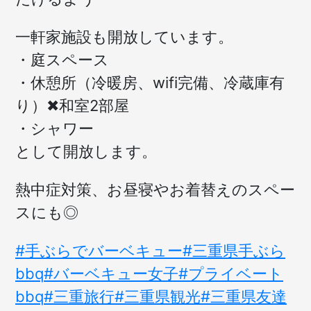
一軒家施設も開放しています。
・庭スペース
・休憩所（冷暖房、wifi完備、冷蔵庫有
り）✖︎和室2部屋
・シャワー
として開放します。
熱中症対策、お昼寝やお着替えのスペー
スにも◎
#手ぶらでバーベキュー
#三重県手ぶら
bbq
#バーベキュー女子
#プライベート
bbq
#三重旅行
#三重県観光
#三重県友達