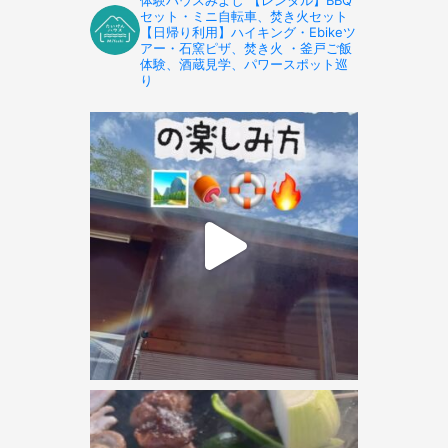
セット・ミニ自転車、焚き火セット
【日帰り利用】ハイキング・Ebikeツ
アー・石窯ピザ、焚き火 ・釜戸ご飯
体験、酒蔵見学、パワースポット巡
り