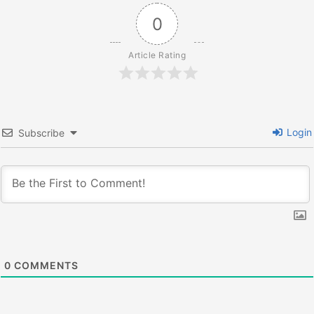
ョ
0
ン
Article Rating
Login
Subscribe
0
COMMENTS