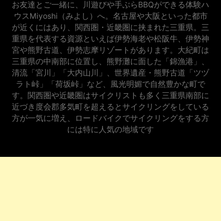
お友達とご一緒に、川遊びや手ぶらBBQができる体験ハ
ウスMiyoshi（みよし）へ。名古屋や大阪といった都市
が近くにはあり、関西圏・近畿圏に挟まれた三重県。三
重県を代表する資源といえば伊勢海老や松阪牛、伊勢神
宮や熊野古道、伊勢志摩リゾートがあります。大紀町は
三重県の中南部に位置し、熊野灘に面した「錦漁港」、
清流「宮川」「大内山川」、世界遺産・熊野古道「ツヅ
ラト峠」「荷坂峠」など、風光明媚で自然豊かな町で
す。関西圏や近畿圏はサイクリストも多く三重県南部に
近づき度会郡多気町を超えるとサイクリングをしている
方が一気に増え、ロードバイクでサイクリングをする方
には特に人気の地域です