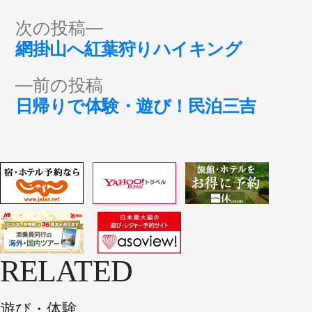
投
次
次の投稿
の
網掛山へ紅葉狩りハイキング
稿
投
前
前の投稿
稿:
ナ
の
日帰りで体験・遊び！民泊三吉
投
ビ
稿:
ゲ
ー
シ
RELATED
ョ
遊び・体験