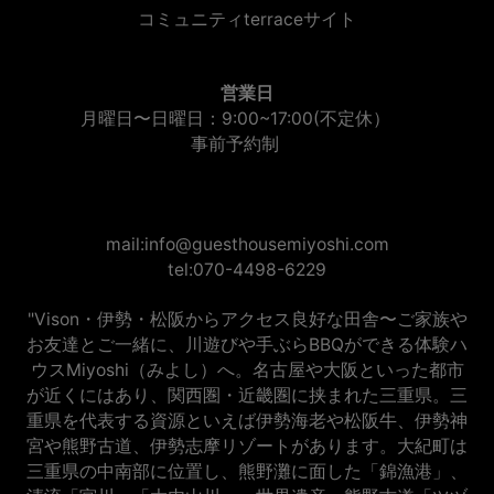
コミュニティterraceサイト
営業日
月曜日〜日曜日：9:00~17:00(不定休）
事前予約制
mail:info@guesthousemiyoshi.com
tel:070-4498-6229
"Vison・伊勢・松阪からアクセス良好な田舎〜ご家族や
お友達とご一緒に、川遊びや手ぶらBBQができる体験ハ
ウスMiyoshi（みよし）へ。名古屋や大阪といった都市
が近くにはあり、関西圏・近畿圏に挟まれた三重県。三
重県を代表する資源といえば伊勢海老や松阪牛、伊勢神
宮や熊野古道、伊勢志摩リゾートがあります。大紀町は
三重県の中南部に位置し、熊野灘に面した「錦漁港」、