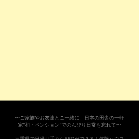
〜ご家族やお友達とご一緒に。日本の田舎の一軒
家"和・ペンション"でのんびり日常を忘れて〜
三重県で日帰り手ぶらBBQができる！体験ハウス