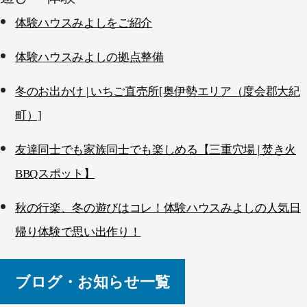
ン
体験ハウスみよしをご紹介
体験ハウスみよしの拠点整備
冬のお出かけ | いちご直売所[奥伊勢エリア（度会郡大紀
町）]
友達同士でも家族同士でも楽しめる【三重穴場 | 焚き火
BBQスポット】
秋の行楽、冬の遊びはコレ！体験ハウスみよしの人気日
帰り体験で思い出作り！
ブログ・お知らせ一覧