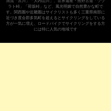
清流「宮川」「大内山川」、世界遺産・熊野古道「ツヅ
ラト峠」「荷坂峠」など、風光明媚で自然豊かな町で
す。関西圏や近畿圏はサイクリストも多く三重県南部に
近づき度会郡多気町を超えるとサイクリングをしている
方が一気に増え、ロードバイクでサイクリングをする方
には特に人気の地域です