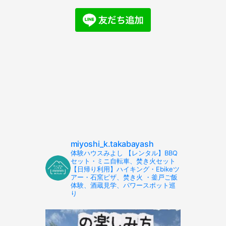
miyoshi_k.takabayash
体験ハウスみよし 【レンタル】BBQ
セット・ミニ自転車、焚き火セット
【日帰り利用】ハイキング・Ebikeツ
アー・石窯ピザ、焚き火 ・釜戸ご飯
体験、酒蔵見学、パワースポット巡
り