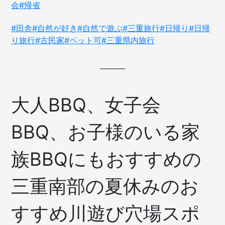
会
#帰省
#田舎
#自然が好き
#自然で遊ぶ
#三重旅行
#日帰り
#日帰
り旅行
#古民家
#ペット可
#三重県内旅行
大人BBQ、女子会
BBQ、お子様のいる家
族BBQにもおすすめの
三重南部の夏休みのお
すすめ川遊び穴場スポ