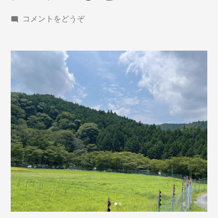
(夏
コメントをどうぞ
の
川
遊
び
と
BBQ)