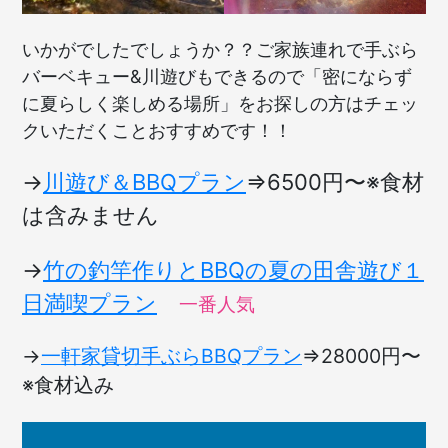
いかがでしたでしょうか？？ご家族連れで手ぶら
バーベキュー&川遊びもできるので「密にならず
に夏らしく楽しめる場所」をお探しの方はチェッ
クいただくことおすすめです！！
→
川遊び＆BBQプラン
=>6500円〜※食材
は含みません
→
竹の釣竿作りとBBQの夏の田舎遊び１
日満喫プラン
一番人気
→
一軒家貸切手ぶらBBQプラン
=>28000円〜
※食材込み