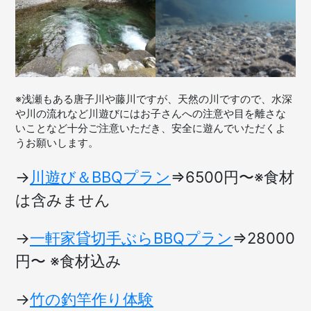
※浅瀬もある唐子川や藤川ですが、天然の川ですので、水深
や川の流れなど川遊びにはお子さんへの注意や目を離さな
いことなど十分ご注意いただき、安全に遊んでいただくよ
うお願いします。
→
川遊び＆BBQプラン
=>6500円〜※食材
は含みません
→
一軒家貸切手ぶらBBQプラン
=>28000
円〜 ※食材込み
→
竹の釣竿作り体験