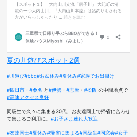
夏の川遊びスポット2選
#川遊び
#bbq
#お盆休み
#夏休み
#家族でお出掛け
#四日市
・
#桑名
と
#伊勢
・
#志摩
・
#松阪
の中間地点で
#高速アクセス良好
同級生で久々に集まる30代、お友達同士で帰省に合わせ
て集まるご利用に。
#お子さま連れ大歓迎
#友達同士
#夏休み
#帰省に集まる
#同級生
#同窓会
#女子