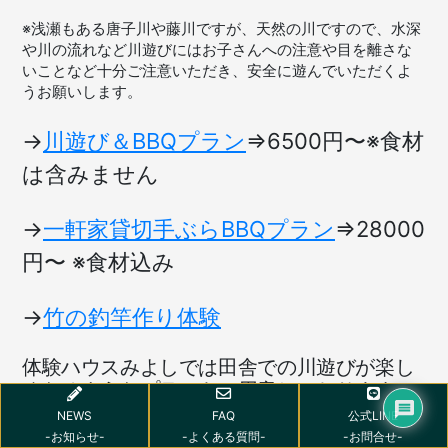
※浅瀬もある唐子川や藤川ですが、天然の川ですので、水深
や川の流れなど川遊びにはお子さんへの注意や目を離さな
いことなど十分ご注意いただき、安全に遊んでいただくよ
うお願いします。
→
川遊び＆BBQプラン
=>6500円〜※食材
は含みません
→
一軒家貸切手ぶらBBQプラン
=>28000
円〜 ※食材込み
→
竹の釣竿作り体験
体験ハウスみよしでは田舎での川遊びが楽し
くなるようなプランもご用意しております^_^
NEWS
FAQ
公式LINE
-お知らせ-
-よくある質問-
-お問合せ-