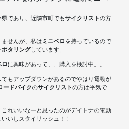
い県であり、近隣市町でも
サイクリスト
の方
りませんが、私は
ミニベロ
を持っているので
を
ポタリング
しています。
ベロ
に興味があって、、購入を検討中。。
してもアップダウンがあるのでやはり電動が
ロードバイク
の
サイクリスト
の方は平気で
、これいいなーと思ったのがデイトナの電動
こいいしスタイリッシュ！！