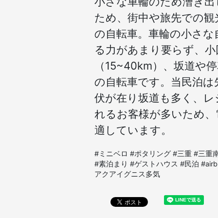
小さな車輪のため漕ぎ出
ため、街中や旅先での観
の自転車。車輪の小さな
る力があまり要らず、小
（15~40km）、坂道
の自転車です。当民泊は
伏が在り坂道も多く、レ
れるお客様が多いため、
適しています。
#ミニベロ #ポタリング #三重 #三重
#素泊まり #ゲストハウス #民泊 #airb
アクアイグニス多気