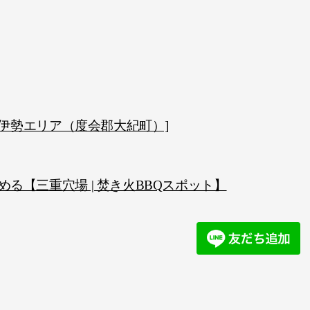
奥伊勢エリア（度会郡大紀町）]
る【三重穴場 | 焚き火BBQスポット】