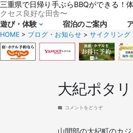
三重県で日帰り手ぶらBBQができる！体験
クセス良好な田舎〜
遊び・体験
宿泊のご案内
HOME
>
ブログ・お知らせ
>
サイクリング
大紀ポタリ
(大
コメントをどうぞ
紀
ポ
タ
山間部の大紀町のカジ