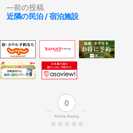
稿
投
す♪
稿:
ナ
前
前の投稿
の
近隣の民泊 / 宿泊施設
ビ
投
稿:
ゲ
ー
シ
ョ
ン
0
Article Rating