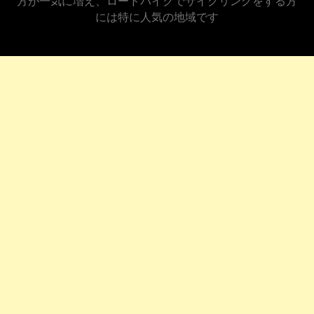
す。関西圏や近畿圏はサイクリストも多く三重県南部に
近づき度会郡多気町を超えるとサイクリングをしている
方が一気に増え、ロードバイクでサイクリングをする方
には特に人気の地域です