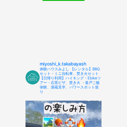
miyoshi_k.takabayash
体験ハウスみよし 【レンタル】BBQ
セット・ミニ自転車、焚き火セット
【日帰り利用】ハイキング・Ebikeツ
アー・石窯ピザ、焚き火 ・釜戸ご飯
体験、酒蔵見学、パワースポット巡
り