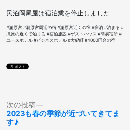
民泊岡尾屋は宿泊業を停止しました
#瀧原宮 #瀧原宮周辺の宿 #瀧原宮近くの宿 #宿泊 #泊まる #
滝原の近くで泊まる #宿泊施設 #ゲストハウス #簡易宿所 #
ユースホテル #ビジネスホテル #大紀町 #4000円台の宿
投
次
次の投稿
の
2023も春の季節が近づいてきてま