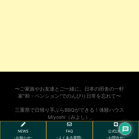
〜ご家族やお友達とご一緒に。日本の田舎の一軒
家"和・ペンション"でのんびり日常を忘れて〜
三重県で日帰り手ぶらBBQができる！体験ハウス
NEWS
FAQ
公式LINE
Miyoshi（みよし）
,
-お知らせ-
-よくある質問-
-お問合せ-