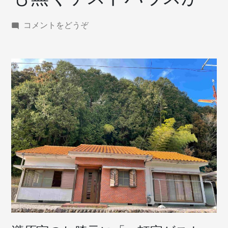
(大
コメントをどうぞ
紀
町
「滝
原
地
区」
に
間
も
無
く
ゲ
ス
ト
ハ
ウ
ス