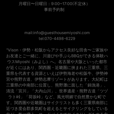
営業日
月曜日〜日曜日：9:00~17:00(不定休）
事前予約制
mail:info@guesthousemiyoshi.com
tel:070-4498-6229
"Vison・伊勢・松阪からアクセス良好な田舎〜ご家族や
お友達とご一緒に、川遊びや手ぶらBBQができる体験ハ
ウスMiyoshi（みよし）へ。名古屋や大阪といった都市
が近くにはあり、関西圏・近畿圏に挟まれた三重県。三
重県を代表する資源といえば伊勢海老や松阪牛、伊勢神
宮や熊野古道、伊勢志摩リゾートがあります。大紀町は
三重県の中南部に位置し、熊野灘に面した「錦漁港」、
清流「宮川」「大内山川」、世界遺産・熊野古道「ツヅ
ラト峠」「荷坂峠」など、風光明媚で自然豊かな町で