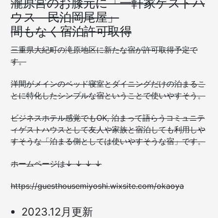
瀧原宮のお膝元に「一軒家ゲストハ
が)
ウス 民泊岡尾屋」
間もなく宿泊許可取得
三重県大紀町の滝原地区に新たな宿が許可取得予定で
す。
洋間がメインのベッド寝室とダイニングだけの泊まるこ
とに特化したシンプルな宿ということで使いやすそう。
ビジネスホテル感覚でもOK, 泊まって語らうコミュニテ
ィゲストハウスとして友人や家族と宿泊しても利用しや
すそうな「泊まる側としては使いやすそうな宿」です。
ホームページは↓ ↓ ↓ ↓
https://guesthousemiyoshi.wixsite.com/okaoya
2023.12月更新