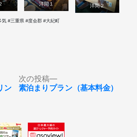
２
洋間１
洋間２
多気 #三重県 #度会郡 #大紀町
次
次の投稿
の
リン
素泊まりプラン（基本料金）
投
稿: