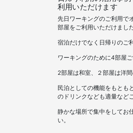
ワ
利用いただけます
ー
キ
先日ワーキングのご利用で
ン
部屋をご利用いただけまし
グ
ス
宿泊だけでなく日帰りのご
ペ
ー
ス)
ワーキングのために4部屋
2部屋は和室、２部屋は洋
民泊としての機能をもとも
のドリンクなども適量など
静かな場所で集中をしてお
い。