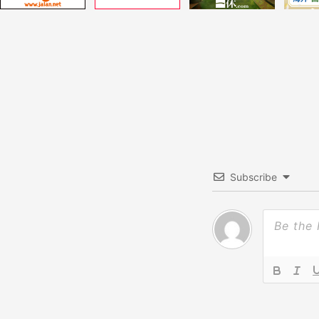
ゲ
ー
シ
ョ
ン
Subscribe