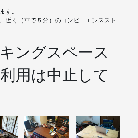
ます。
が、近く（車で５分）のコンビニエンススト
す
キングスペース
利用は中止して
。