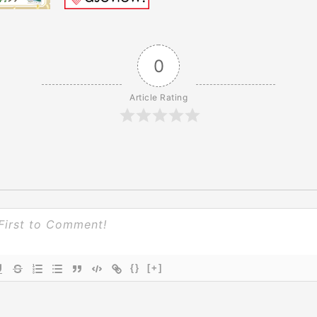
0
Article Rating
{}
[+]