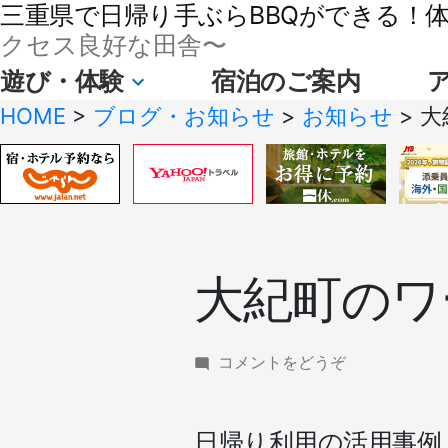
三重県で日帰り手ぶらBBQができる！体験
クセス良好な田舎〜
遊び・体験
宿泊のご案内
HOME
>
ブログ・お知らせ
>
お知らせ
>
大
大紀町のワ
(大
コメントをどうぞ
紀
町
の
日帰り利用の活用事例