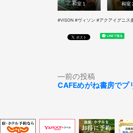
和室１
和室
#VISON #ヴィソン #アクアイグニス
投
前
前の投稿
の
CAFEめがね書房でプ
稿
投
稿:
ナ
ビ