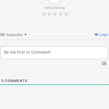
ン
Article Rating
Login
Subscribe
0
COMMENTS