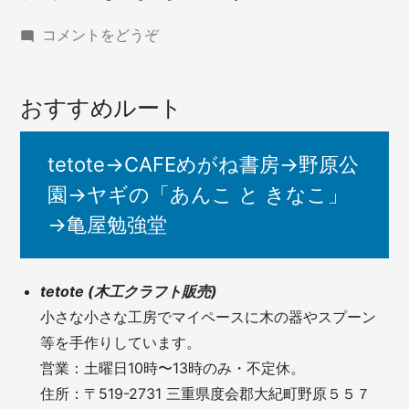
(大
コメントをどうぞ
紀
町
野
おすすめルート
原
エ
リ
tetote→CAFEめがね書房→野原公
ア)
園→ヤギの「あんこ と きなこ」
→亀屋勉強堂
tetote (木工クラフト販売)
小さな小さな工房でマイペースに木の器やスプーン
等を手作りしています。
営業：土曜日10時〜13時のみ・不定休。
住所：〒519-2731 三重県度会郡大紀町野原５５７