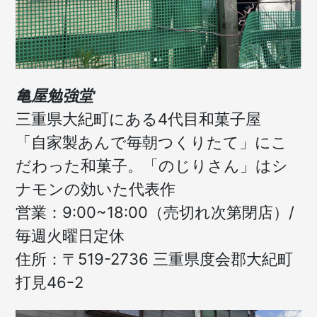
亀屋勉強堂
三重県大紀町にある4代目和菓子屋
「自家製あんで毎朝つくりたて」にこ
だわった和菓子。「のじりさん」はシ
ナモンの効いた代表作
営業：9:00~18:00（売切れ次第閉店）/
毎週火曜日定休
住所：〒519-2736 三重県度会郡大紀町
打見46ｰ2