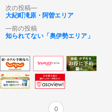
投
次
次の投稿
の
大紀町滝原・阿曽エリア
稿
投
前
前の投稿
稿:
ナ
の
知られてない「奥伊勢エリア」
投
ビ
稿:
ゲ
ー
シ
ョ
0