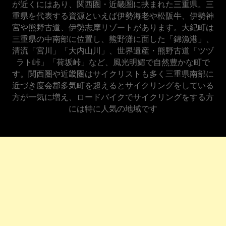
が近くにはあり、関西圏・近畿圏に挟まれた三重県。三
重県を代表する資源といえば伊勢海老や松阪牛、伊勢神
宮や熊野古道、伊勢志摩リゾートがあります。大紀町は
三重県の中南部に位置し、熊野灘に面した「錦漁港」、
清流「宮川」「大内山川」、世界遺産・熊野古道「ツヅ
ラト峠」「荷坂峠」など、風光明媚で自然豊かな町で
す。関西圏や近畿圏はサイクリストも多く三重県南部に
近づき度会郡多気町を超えるとサイクリングをしている
方が一気に増え、ロードバイクでサイクリングをする方
には特に人気の地域です