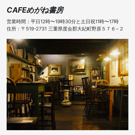
CAFEめがね書房
営業時間：平日12時〜19時30分と土日祝11時〜17時
住所：〒519-2731 三重県度会郡大紀町野原５７６−２