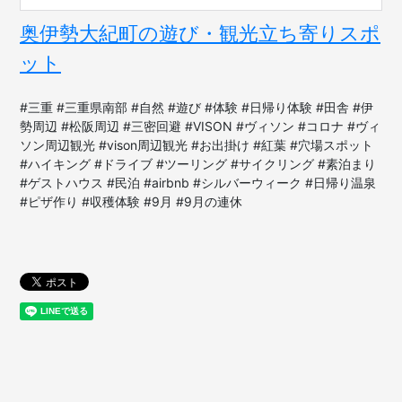
奥伊勢大紀町の遊び・観光立ち寄りスポ
ット
#三重 #三重県南部 #自然 #遊び #体験 #日帰り体験 #田舎 #伊
勢周辺 #松阪周辺 #三密回避 #VISON #ヴィソン #コロナ #ヴィ
ソン周辺観光 #vison周辺観光 #お出掛け #紅葉 #穴場スポット
#ハイキング #ドライブ #ツーリング #サイクリング #素泊まり
#ゲストハウス #民泊 #airbnb #シルバーウィーク #日帰り温泉
#ピザ作り #収穫体験 #9月 #9月の連休