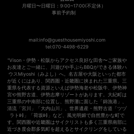
月曜日〜日曜日：9:00~17:00(不定休）
事前予約制
mail:info@guesthousemiyoshi.com
tel:070-4498-6229
"Vison・伊勢・松阪からアクセス良好な田舎〜ご家族や
お友達とご一緒に、川遊びや手ぶらBBQができる体験ハ
ウスMiyoshi（みよし）へ。名古屋や大阪といった都市
が近くにはあり、関西圏・近畿圏に挟まれた三重県。三
重県を代表する資源といえば伊勢海老や松阪牛、伊勢神
宮や熊野古道、伊勢志摩リゾートがあります。大紀町は
三重県の中南部に位置し、熊野灘に面した「錦漁港」、
清流「宮川」「大内山川」、世界遺産・熊野古道「ツヅ
ラト峠」「荷坂峠」など、風光明媚で自然豊かな町で
す。関西圏や近畿圏はサイクリストも多く三重県南部に
近づき度会郡多気町を超えるとサイクリングをしている