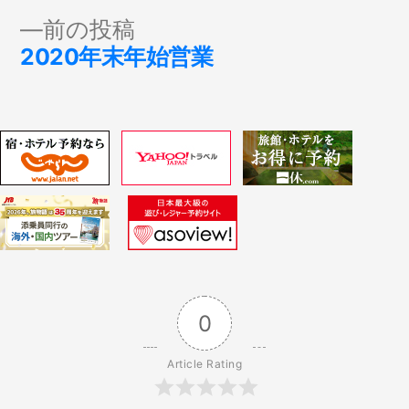
稿
投
前
前の投稿
稿:
ナ
の
2020年末年始営業
投
ビ
稿:
ゲ
ー
シ
ョ
0
ン
Article Rating