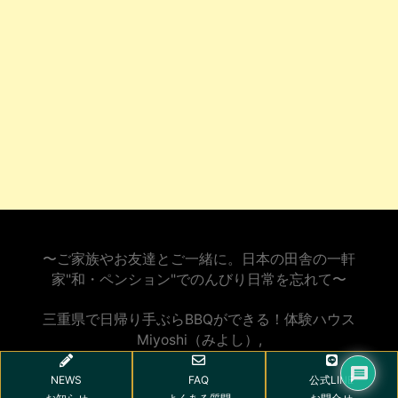
〜ご家族やお友達とご一緒に。日本の田舎の一軒
家"和・ペンション"でのんびり日常を忘れて〜
三重県で日帰り手ぶらBBQができる！体験ハウス
Miyoshi（みよし）
,
NEWS
FAQ
公式LINE