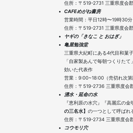
住所：〒519-2731 三重県度
CAFEめがね書房
営業時間：平日12時〜19時30分
住所：〒519-2731 三重県度
ヤギの「きなこ と おはぎ」
亀屋勉強堂
三重県大紀町にある4代目和菓
「自家製あんで毎朝つくりたて
効いた代表作
営業：9:00~18:00（売切れ
住所：〒519-2736 三重県度会
湧水・延命の水
『恵利原の水穴』『高麗広の金
の三名水】
の一つとして呼ばれ
住所：〒519-2734 三重県度
コウモリ穴