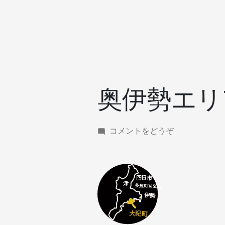
奥伊勢エリ
(奥
コメントをどうぞ
伊
勢
エ
リ
ア
の
ロ
ー