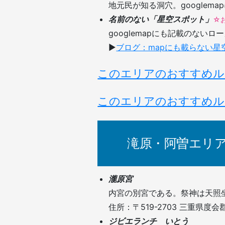
地元民が知る洞穴。googlem
名前のない「星空スポット」
☆
googlemapにも記載のない
▶︎
ブログ：mapにも載らない星
このエリアのおすすめル
このエリアのおすすめル
滝原・阿曽エリ
瀧原宮
内宮の別宮である。祭神は天照
住所：〒519-2703 三重県度
ジビエランチ いとう