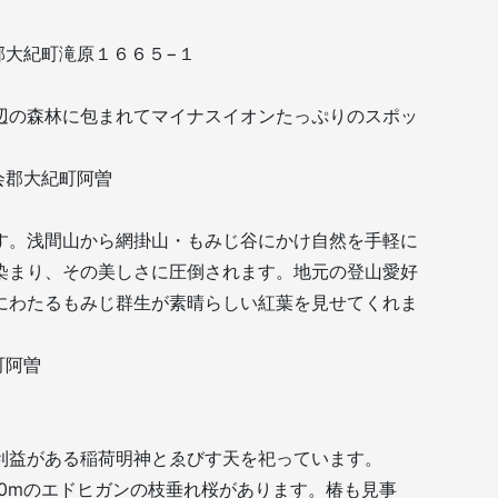
会郡大紀町滝原１６６５−１
辺の森林に包まれてマイナスイオンたっぷりのスポッ
度会郡大紀町阿曽
す。浅間山から網掛山・もみじ谷にかけ自然を手軽に
染まり、その美しさに圧倒されます。地元の登山愛好
にわたるもみじ群生が素晴らしい紅葉を見せてくれま
町阿曽
利益がある稲荷明神とゑびす天を祀っています。
20mのエドヒガンの枝垂れ桜があります。椿も見事