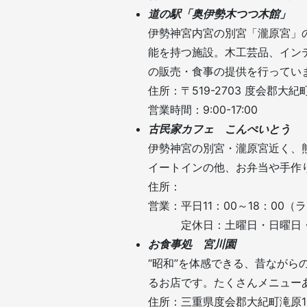
道の駅「奥伊勢木つつ木館」
伊勢神宮内宮の別宮「瀧原宮」
能を持つ施設。木工芸品、イン
の販売・食事の提供を行ってい
住所：〒519-2703 度会郡大紀町
営業時間：9:00-17:00
古民家カフェ こんぺいとう
伊勢神宮の別宮・瀧原宮近く、
イートインの他、お弁当や手作
住所：
営業：平日11：00～18：00（ラ
定休日：土曜日・日曜日・
お食事処 宮川園
“昭和”を体感できる、昔なが
るお店です。たくさんメニュー
住所：三重県度会郡大紀町滝原15