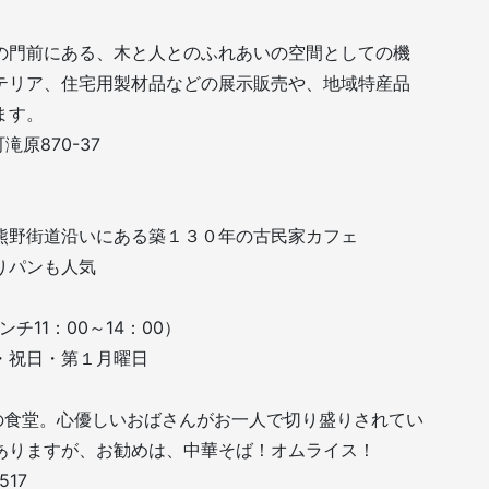
の門前にある、木と人とのふれあいの空間としての機
テリア、住宅用製材品などの展示販売や、地域特産品
ます。
滝原870-37
熊野街道沿いにある築１３０年の古民家カフェ
りパンも人気
ンチ11：00～14：00）
祝日・第１月曜日
らの食堂。心優しいおばさんがお一人で切り盛りされてい
ありますが、お勧めは、中華そば！オムライス！
17