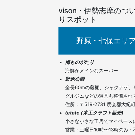
カ
vison・伊勢志摩の
ル
りスポット
ス
ポ
ッ
野原・七保エリ
ト)
海ものがたり
海鮮がメインなスーパー
野原公園
全長60mの藤棚、シャクナゲ
グルジムなどの遊具も整備され
住所：〒519-2731 度会郡大紀
tetote (木工クラフト販売)
小さな小さな工房でマイペース
営業：土曜日10時〜13時のみ