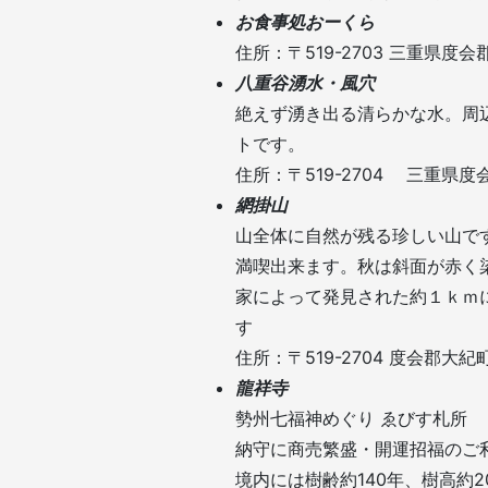
お食事処おーくら
住所：〒519-2703 三重県度
八重谷湧水・風穴
絶えず湧き出る清らかな水。周
トです。
住所：〒519-2704 三重県
網掛山
山全体に自然が残る珍しい山で
満喫出来ます。秋は斜面が赤く
家によって発見された約１ｋｍ
す
住所：〒519-2704 度会郡大紀
龍祥寺
勢州七福神めぐり ゑびす札所
納守に商売繁盛・開運招福のご
境内には樹齢約140年、樹高約