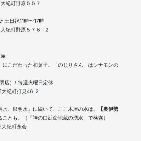
会郡大紀町野原５５７
と土日祝11時〜17時
会郡大紀町野原５７６−２
子屋
」にこだわった和菓子。「のじりさん」はシナモンの
次第閉店）/ 毎週火曜日定休
郡大紀町打見46ｰ2
明水、銀明水』に続いて、ここ木屋の水は、
【奥伊勢
ることも。（「神の口延命地蔵の湧水」で検索）
会郡大紀町永会