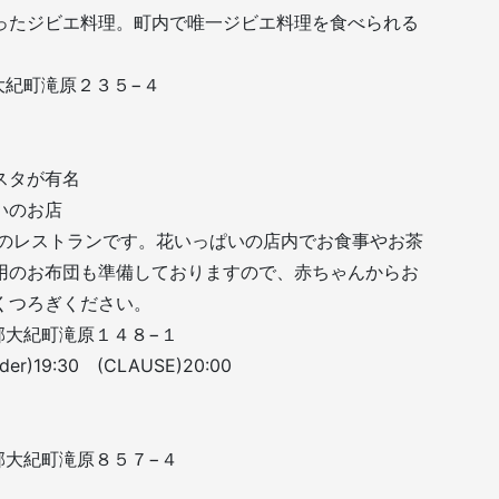
ったジビエ料理。町内で唯一ジビエ料理を食べられる
郡大紀町滝原２３５−４
スタが有名
いのお店
スのレストランです。花いっぱいの店内でお食事やお茶
用のお布団も準備しておりますので、赤ちゃんからお
くつろぎください。
会郡大紀町滝原１４８−１
er)19:30 (CLAUSE)20:00
会郡大紀町滝原８５７−４