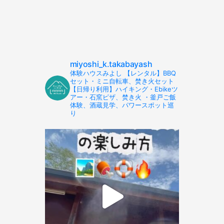
miyoshi_k.takabayash
体験ハウスみよし 【レンタル】BBQ
セット・ミニ自転車、焚き火セット
【日帰り利用】ハイキング・Ebikeツ
アー・石窯ピザ、焚き火 ・釜戸ご飯
体験、酒蔵見学、パワースポット巡
り