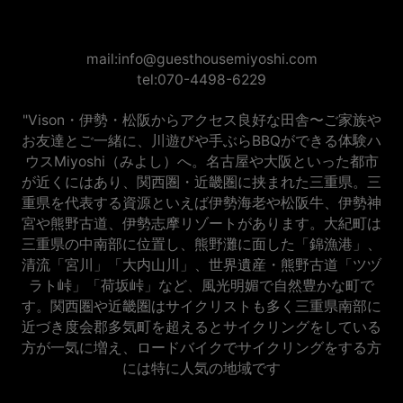
mail:info@guesthousemiyoshi.com
tel:070-4498-6229
"Vison・伊勢・松阪からアクセス良好な田舎〜ご家族や
お友達とご一緒に、川遊びや手ぶらBBQができる体験ハ
ウスMiyoshi（みよし）へ。名古屋や大阪といった都市
が近くにはあり、関西圏・近畿圏に挟まれた三重県。三
重県を代表する資源といえば伊勢海老や松阪牛、伊勢神
宮や熊野古道、伊勢志摩リゾートがあります。大紀町は
三重県の中南部に位置し、熊野灘に面した「錦漁港」、
清流「宮川」「大内山川」、世界遺産・熊野古道「ツヅ
ラト峠」「荷坂峠」など、風光明媚で自然豊かな町で
す。関西圏や近畿圏はサイクリストも多く三重県南部に
近づき度会郡多気町を超えるとサイクリングをしている
方が一気に増え、ロードバイクでサイクリングをする方
には特に人気の地域です