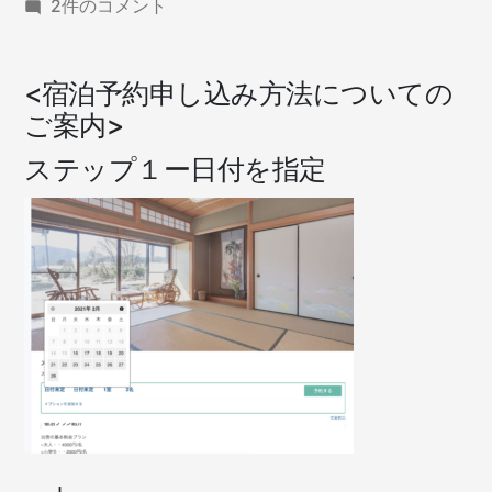
宿
2件のコメント
泊
予
約
<宿泊予約申し込み方法についての
申
ご案内>
し
込
ステップ１ー日付を指定
み
方
法
へ
の