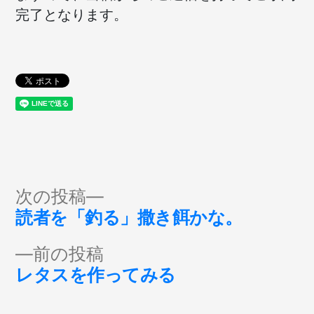
完了となります。
投
次
次の投稿
の
読者を「釣る」撒き餌かな。
稿
投
前
前の投稿
稿:
ナ
の
レタスを作ってみる
投
ビ