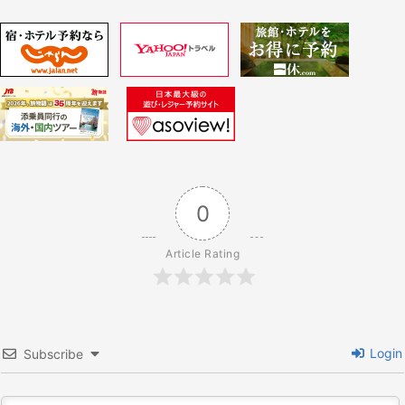
稿:
ゲ
ー
シ
ョ
0
ン
Article Rating
Login
Subscribe