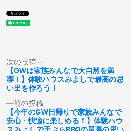
投
次
次の投稿
の
【GWは家族みんなで大自然を満
稿
投
喫！】体験ハウスみよしで最高の思
稿:
い出を作ろう！
ナ
前
前の投稿
ビ
の
【今年のGW日帰りで家族みんなで
投
安心・快適に楽しめる！】体験ハウ
ゲ
稿:
スみよしで手ぶらBBQの最高の思い