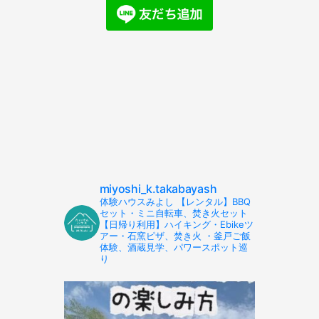
miyoshi_k.takabayash
体験ハウスみよし 【レンタル】BBQ
セット・ミニ自転車、焚き火セット
【日帰り利用】ハイキング・Ebikeツ
アー・石窯ピザ、焚き火 ・釜戸ご飯
体験、酒蔵見学、パワースポット巡
り