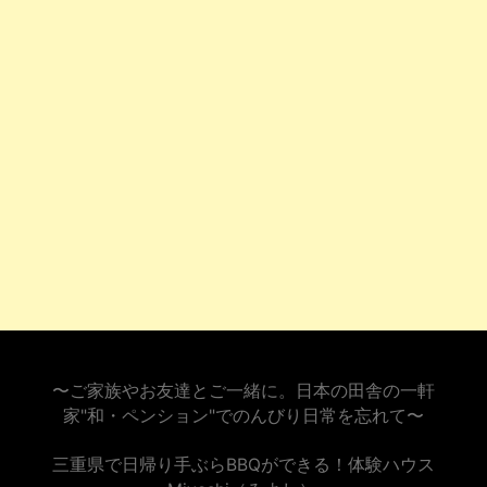
〜ご家族やお友達とご一緒に。日本の田舎の一軒
家"和・ペンション"でのんびり日常を忘れて〜
三重県で日帰り手ぶらBBQができる！体験ハウス