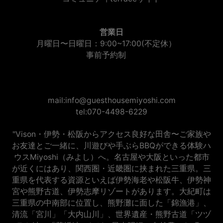
営業日
月曜日〜日曜日：9:00~17:00(不定休）
事前予約制
mail:info@guesthousemiyoshi.com
tel:070-4498-6229
"Vison・伊勢・松阪からアクセス良好な田舎〜ご家族や
お友達とご一緒に、川遊びや手ぶらBBQができる体験ハ
ウスMiyoshi（みよし）へ。名古屋や大阪といった都市
が近くにはあり、関西圏・近畿圏に挟まれた三重県。三
重県を代表する資源といえば伊勢海老や松阪牛、伊勢神
宮や熊野古道、伊勢志摩リゾートがあります。大紀町は
三重県の中南部に位置し、熊野灘に面した「錦漁港」、
清流「宮川」「大内山川」、世界遺産・熊野古道「ツヅ