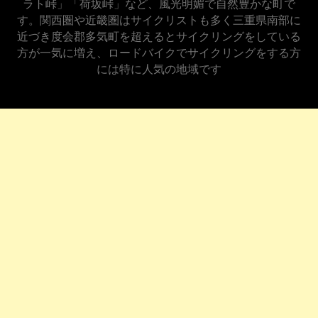
ラト峠」「荷坂峠」など、風光明媚で自然豊かな町で
す。関西圏や近畿圏はサイクリストも多く三重県南部に
近づき度会郡多気町を超えるとサイクリングをしている
方が一気に増え、ロードバイクでサイクリングをする方
には特に人気の地域です