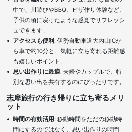
せ
中で、川遊びやBBQ、ピザ作り体験など、
る、
大
子供の頃に戻ったような感覚でリフレッシ
人
ュできます。
の
た
アクセスも便利
: 伊勢自動車道大内山ICか
め
ら車で約10分と、気軽に立ち寄れる距離感
の
体
も嬉しいポイント。
験
ス
思い出作りに最適
: 夫婦やカップルで、特
ポ
別な思い出を共有するのにぴったりです。
ッ
ト)
志摩旅行の行き帰りに立ち寄るメリ
ット
時間の有効活用
: 移動時間をただの移動時
間にするのではなく、思い出作りの時間