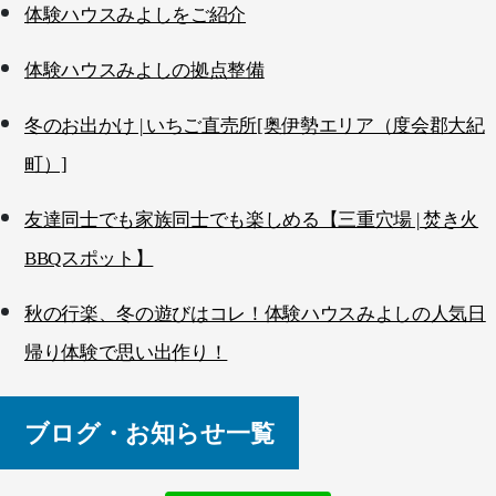
体験ハウスみよしをご紹介
体験ハウスみよしの拠点整備
冬のお出かけ | いちご直売所[奥伊勢エリア（度会郡大紀
町）]
友達同士でも家族同士でも楽しめる【三重穴場 | 焚き火
BBQスポット】
秋の行楽、冬の遊びはコレ！体験ハウスみよしの人気日
帰り体験で思い出作り！
ブログ・お知らせ一覧