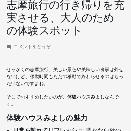
志摩旅行の行き帰りを充
実させる、大人のため
の体験スポット
(志
コメントをどうぞ
摩
旅
行
せっかくの志摩旅行、美しい景色や美味しい食事は外せ
の
ないけど、移動時間もただの移動で終わらせるのはもっ
行
たいないですよね。
き
帰
そこでおすすめしたいのが、
体験ハウスみよし
なんで
り
す。
を
充
体験ハウスみよしの魅力
実
さ
日常を離れてリフレッシュ
: 豊かな自然の