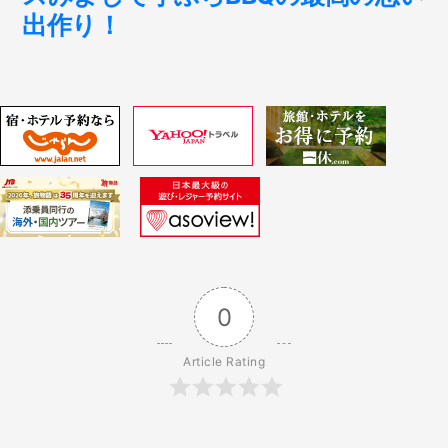
ー
出作り！
シ
ョ
ン
0
Article Rating