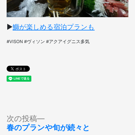
▶︎
鰤が楽しめる宿泊プランも
#VISON #ヴィソン #アクアイグニス多気
投
次
次の投稿
の
春のプランや旬が続々と