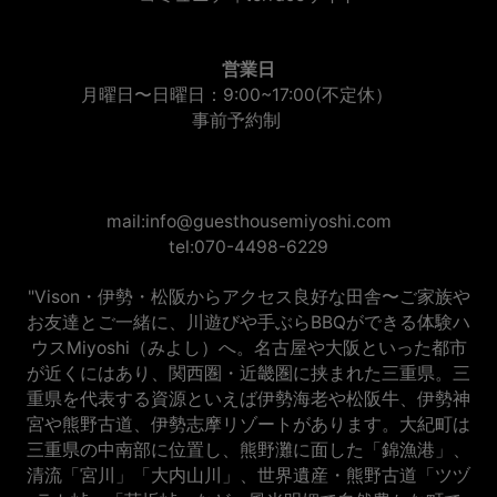
営業日
月曜日〜日曜日：9:00~17:00(不定休）
事前予約制
mail:info@guesthousemiyoshi.com
tel:070-4498-6229
"Vison・伊勢・松阪からアクセス良好な田舎〜ご家族や
お友達とご一緒に、川遊びや手ぶらBBQができる体験ハ
ウスMiyoshi（みよし）へ。名古屋や大阪といった都市
が近くにはあり、関西圏・近畿圏に挟まれた三重県。三
重県を代表する資源といえば伊勢海老や松阪牛、伊勢神
宮や熊野古道、伊勢志摩リゾートがあります。大紀町は
三重県の中南部に位置し、熊野灘に面した「錦漁港」、
清流「宮川」「大内山川」、世界遺産・熊野古道「ツヅ