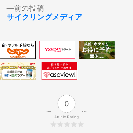
稿
投
前
前の投稿
稿:
ナ
の
サイクリングメディア
投
ビ
稿:
ゲ
ー
シ
ョ
0
ン
Article Rating