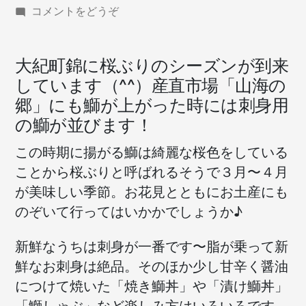
(桜
コメントをどうぞ
ぶ
り
の
大紀町錦に桜ぶりのシーズンが到来
シ
しています（^^）産直市場「山海の
ー
郷」にも鰤が上がった時には刺身用
ズ
ン
の鰤が並びます！
到
この時期に揚がる鰤は綺麗な桜色をしている
来！)
ことから桜ぶりと呼ばれるそうで３月〜４月
が美味しい季節。お花見とともにお土産にも
のぞいて行ってはいかかでしょうか♪
新鮮なうちは刺身が一番です〜脂が乗って新
鮮なお刺身は絶品。そのほか少し甘辛く醤油
につけて焼いた「焼き鰤丼」や「漬け鰤丼」