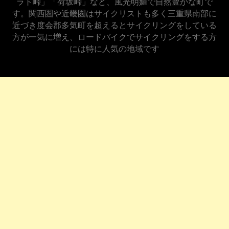
ラト峠」「荷坂峠」など、風光明媚で自然豊かな町で
す。関西圏や近畿圏はサイクリストも多く三重県南部に
近づき度会郡多気町を超えるとサイクリングをしている
方が一気に増え、ロードバイクでサイクリングをする方
には特に人気の地域です