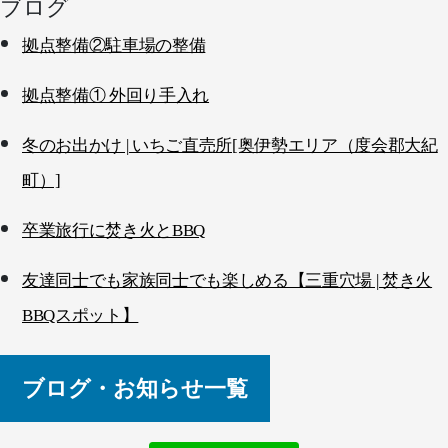
ブログ
拠点整備②駐車場の整備
拠点整備① 外回り手入れ
冬のお出かけ | いちご直売所[奥伊勢エリア（度会郡大紀
町）]
卒業旅行に焚き火とBBQ
友達同士でも家族同士でも楽しめる【三重穴場 | 焚き火
BBQスポット】
ブログ・お知らせ一覧