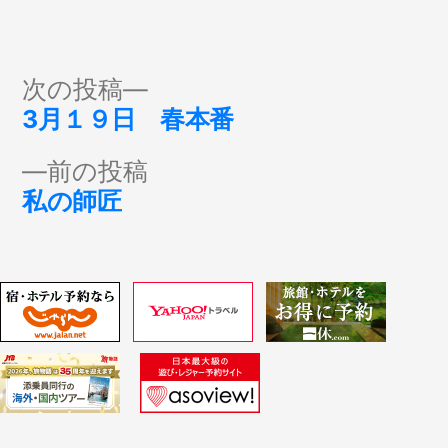
投
次
次の投稿
の
3月１９日 春本番
稿
投
前
前の投稿
稿:
ナ
の
私の師匠
投
ビ
稿:
ゲ
ー
シ