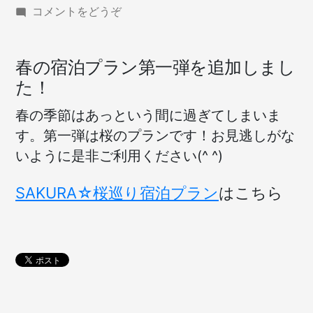
(桜
コメントをどうぞ
を
巡
る
春の宿泊プラン第一弾を追加しまし
宿
た！
泊
プ
春の季節はあっという間に過ぎてしまいま
ラ
す。第一弾は桜のプランです！お見逃しがな
ン
いように是非ご利用ください(^ ^)
開
始
し
SAKURA☆桜巡り宿泊プラン
はこちら
ま
し
た)