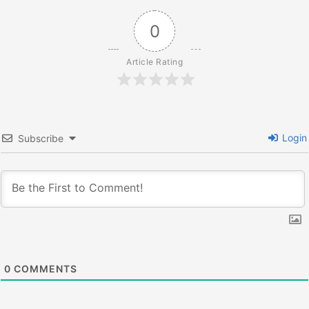
ョ
0
ン
Article Rating
Login
Subscribe
0
COMMENTS