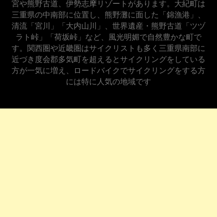
宮や熊野古道、伊勢志摩リゾートがあります。大紀町は
三重県の中南部に位置し、熊野灘に面した「錦漁港」、
清流「宮川」「大内山川」、世界遺産・熊野古道「ツヅ
ラト峠」「荷坂峠」など、風光明媚で自然豊かな町で
す。関西圏や近畿圏はサイクリストも多く三重県南部に
近づき度会郡多気町を超えるとサイクリングをしている
方が一気に増え、ロードバイクでサイクリングをする方
には特に人気の地域です