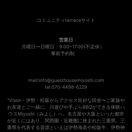
コミュニティterraceサイト
営業日
月曜日〜日曜日：9:00~17:00(不定休）
事前予約制
mail:info@guesthousemiyoshi.com
tel:070-4498-6229
"Vison・伊勢・松阪からアクセス良好な田舎〜ご家族や
お友達とご一緒に、川遊びや手ぶらBBQができる体験ハ
ウスMiyoshi（みよし）へ。名古屋や大阪といった都市
が近くにはあり、関西圏・近畿圏に挟まれた三重県。三
重県を代表する資源といえば伊勢海老や松阪牛、伊勢神