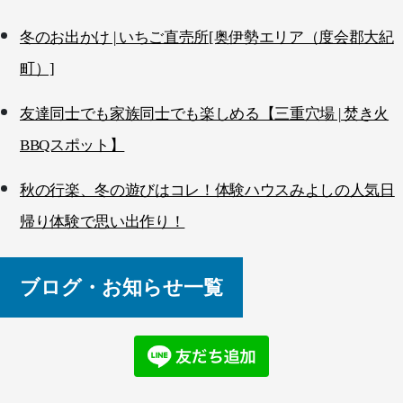
冬のお出かけ | いちご直売所[奥伊勢エリア（度会郡大紀
町）]
友達同士でも家族同士でも楽しめる【三重穴場 | 焚き火
BBQスポット】
秋の行楽、冬の遊びはコレ！体験ハウスみよしの人気日
帰り体験で思い出作り！
ブログ・お知らせ一覧