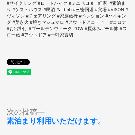
#サイクリング #ロードバイク #ミニベロ #一軒家 #素泊ま
り #ゲストハウス #民泊 #airbnb #三密回避 #穴場 #VISON #
ヴィソン #チェアリング #家族旅行 #ペンション #ハイキン
グ #焚き火 #焼きマシュマロ #アウトドアコーヒー #コロナ
#お出掛け #ゴールデンウィーク #GW #夏休み #チル旅 #ス
ロー旅 #アウトドア #一軒家貸切
投
次
次の投稿
の
素泊まり利用いただけます。
稿
投