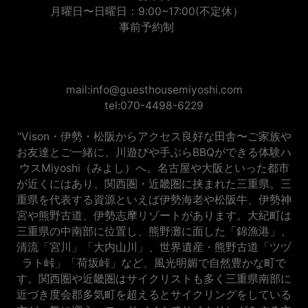
月曜日〜日曜日：9:00~17:00(不定休）
事前予約制
mail:info@guesthousemiyoshi.com
tel:070-4498-6229
"Vison・伊勢・松阪からアクセス良好な田舎〜ご家族や
お友達とご一緒に、川遊びや手ぶらBBQができる体験ハ
ウスMiyoshi（みよし）へ。名古屋や大阪といった都市
が近くにはあり、関西圏・近畿圏に挟まれた三重県。三
重県を代表する資源といえば伊勢海老や松阪牛、伊勢神
宮や熊野古道、伊勢志摩リゾートがあります。大紀町は
三重県の中南部に位置し、熊野灘に面した「錦漁港」、
清流「宮川」「大内山川」、世界遺産・熊野古道「ツヅ
ラト峠」「荷坂峠」など、風光明媚で自然豊かな町で
す。関西圏や近畿圏はサイクリストも多く三重県南部に
近づき度会郡多気町を超えるとサイクリングをしている