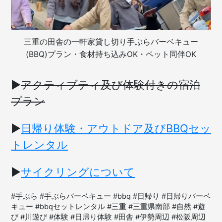
三重の田舎の一軒家貸し切り手ぶらバーベキュー
(BBQ)プラン・食材持ち込みOK・ペット同伴OK
▶︎
アクティブティ及び体験付きの宿泊
プラン
▶︎
日帰り体験・アウトドア及びBBQセッ
トレンタル
▶︎
サイクリングについて
#手ぶら #手ぶらバーベキュー #bbq #日帰り #日帰りバーベ
キュー #bbqセットレンタル #三重 #三重県南部 #自然 #遊
び #川遊び #体験 #日帰り体験 #田舎 #伊勢周辺 #松阪周辺