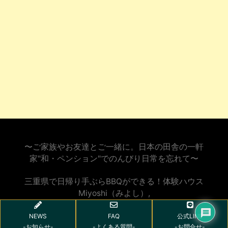
〜ご家族やお友達とご一緒に。日本の田舎の一軒
家"和・ペンション"でのんびり日常を忘れて〜
三重県で日帰り手ぶらBBQができる！体験ハウス
Miyoshi（みよし）
,
NEWS
FAQ
公式LINE
-お知らせ-
-よくある質問-
-お問合せ-