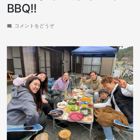
BBQ!!
(Vison
コメントをどうぞ
か
ら
17
分!
手
ぶ
ら
BBQ!!)