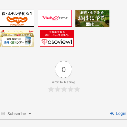
稿:
ナ
ビ
ゲ
ー
シ
0
ョ
Article Rating
ン
Login
Subscribe