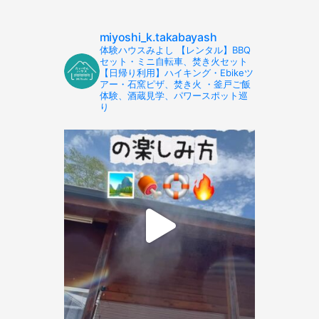
miyoshi_k.takabayash
体験ハウスみよし 【レンタル】BBQ
セット・ミニ自転車、焚き火セット
【日帰り利用】ハイキング・Ebikeツ
アー・石窯ピザ、焚き火 ・釜戸ご飯
体験、酒蔵見学、パワースポット巡
り