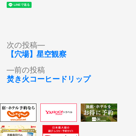
投
次
次の投稿
の
【穴場】星空観察
稿
投
前
前の投稿
稿:
ナ
の
焚き火コーヒードリップ
投
ビ
稿:
ゲ
ー