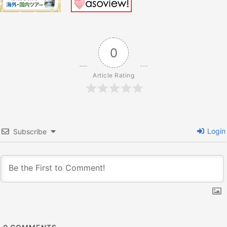
シ
ョ
0
ン
Article Rating
Login
Subscribe