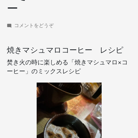
ー
(焼
コメントをどうぞ
き
マ
シ
焼きマシュマロコーヒー レシピ
ュ
マ
焚き火の時に楽しめる「焼きマシュマロ×コ
ロ
ーヒー」のミックスレシピ
コ
ー
ヒ
ー)