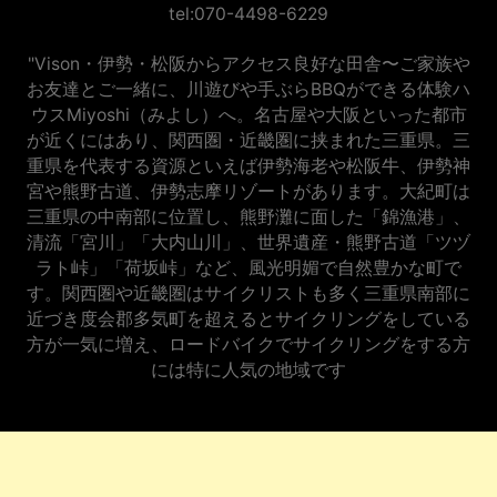
tel:070-4498-6229
"Vison・伊勢・松阪からアクセス良好な田舎〜ご家族や
お友達とご一緒に、川遊びや手ぶらBBQができる体験ハ
ウスMiyoshi（みよし）へ。名古屋や大阪といった都市
が近くにはあり、関西圏・近畿圏に挟まれた三重県。三
重県を代表する資源といえば伊勢海老や松阪牛、伊勢神
宮や熊野古道、伊勢志摩リゾートがあります。大紀町は
三重県の中南部に位置し、熊野灘に面した「錦漁港」、
清流「宮川」「大内山川」、世界遺産・熊野古道「ツヅ
ラト峠」「荷坂峠」など、風光明媚で自然豊かな町で
す。関西圏や近畿圏はサイクリストも多く三重県南部に
近づき度会郡多気町を超えるとサイクリングをしている
方が一気に増え、ロードバイクでサイクリングをする方
には特に人気の地域です