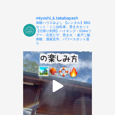
miyoshi_k.takabayash
体験ハウスみよし 【レンタル】BBQ
セット・ミニ自転車、焚き火セット
【日帰り利用】ハイキング・Ebikeツ
アー・石窯ピザ、焚き火 ・釜戸ご飯
体験、酒蔵見学、パワースポット巡
り