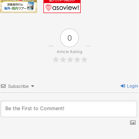
シ
ョ
0
ン
Article Rating
Login
Subscribe