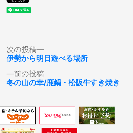
投
次
次の投稿
の
伊勢から明日遊べる場所
稿
投
前
前の投稿
稿:
ナ
の
冬の山の幸/鹿鍋・松阪牛すき焼き
投
ビ
稿:
ゲ
ー