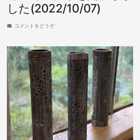
した(2022/10/07)
(竹
コメントをどうぞ
の
灯
篭
作
り
を
開
催
し
ま
し
た
(2022/10/07))