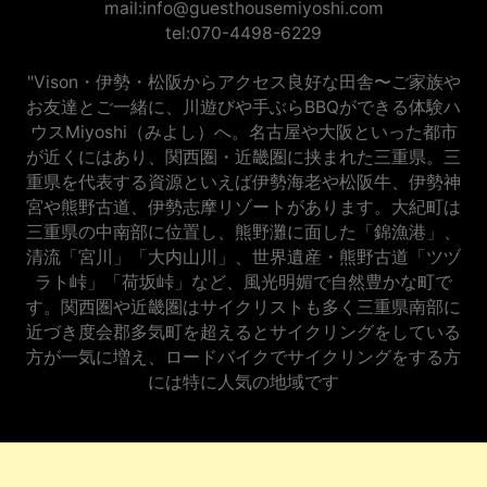
mail:info@guesthousemiyoshi.com
tel:070-4498-6229
"Vison・伊勢・松阪からアクセス良好な田舎〜ご家族や
お友達とご一緒に、川遊びや手ぶらBBQができる体験ハ
ウスMiyoshi（みよし）へ。名古屋や大阪といった都市
が近くにはあり、関西圏・近畿圏に挟まれた三重県。三
重県を代表する資源といえば伊勢海老や松阪牛、伊勢神
宮や熊野古道、伊勢志摩リゾートがあります。大紀町は
三重県の中南部に位置し、熊野灘に面した「錦漁港」、
清流「宮川」「大内山川」、世界遺産・熊野古道「ツヅ
ラト峠」「荷坂峠」など、風光明媚で自然豊かな町で
す。関西圏や近畿圏はサイクリストも多く三重県南部に
近づき度会郡多気町を超えるとサイクリングをしている
方が一気に増え、ロードバイクでサイクリングをする方
には特に人気の地域です