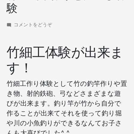
験
(竹
コメントをどうぞ
の
釣
竿
竹細工体験が出来ま
作
り
す！
と
川
遊
竹細工作り体験として竹の釣竿作りや置
び
き物、射的鉄砲、弓などさまざまな遊
体
験)
びが出来ます。釣り竿が竹から自分で
作ることが出来てそれを使って釣り堀
や川の小魚釣りができるなんてお子さ
んも大喜びでした^_^