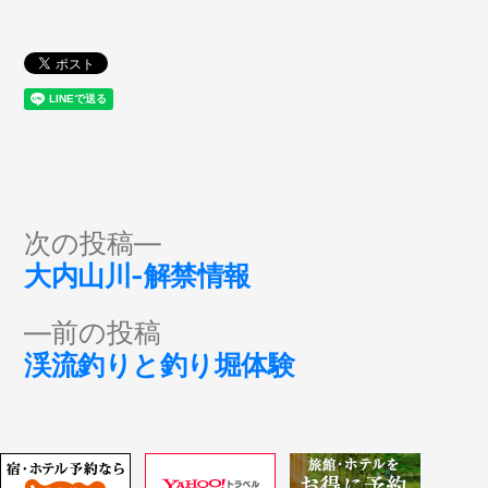
投
次
次の投稿
の
大内山川-解禁情報
稿
投
前
前の投稿
稿:
ナ
の
渓流釣りと釣り堀体験
投
ビ
稿:
ゲ