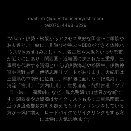
mail:info@guesthousemiyoshi.com
tel:070-4498-6229
"Vison・伊勢・松阪からアクセス良好な田舎〜ご家族や
お友達とご一緒に、川遊びや手ぶらBBQができる体験ハ
ウスMiyoshi（みよし）へ。名古屋や大阪といった都市
が近くにはあり、関西圏・近畿圏に挟まれた三重県。三
重県を代表する資源といえば伊勢海老や松阪牛、伊勢神
宮や熊野古道、伊勢志摩リゾートがあります。大紀町は
三重県の中南部に位置し、熊野灘に面した「錦漁港」、
清流「宮川」「大内山川」、世界遺産・熊野古道「ツヅ
ラト峠」「荷坂峠」など、風光明媚で自然豊かな町で
す。関西圏や近畿圏はサイクリストも多く三重県南部に
近づき度会郡多気町を超えるとサイクリングをしている
方が一気に増え、ロードバイクでサイクリングをする方
には特に人気の地域です