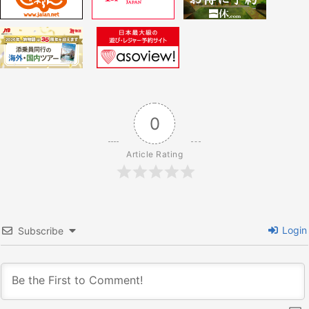
ー
シ
ョ
0
ン
Article Rating
Login
Subscribe