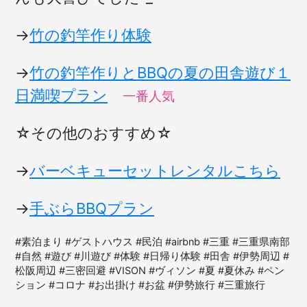
→
竹の釣竿作り体験
→
竹の釣竿作りとBBQの夏の田舎遊び１
日満喫プラン
一番人気
☆その他のおすすめ☆
→
バーベキューセットレンタルこちら
→
手ぶらBBQプラン
#素泊まり #ゲストハウス #民泊 #airbnb #三重 #三重県南部
#自然 #遊び #川遊び #体験 #日帰り体験 #田舎 #伊勢周辺 #
松阪周辺 #三密回避 #VISON #ヴィソン #夏 #夏休み #ペン
ション #コロナ #お出掛け #お盆 #伊勢旅行 #三重旅行