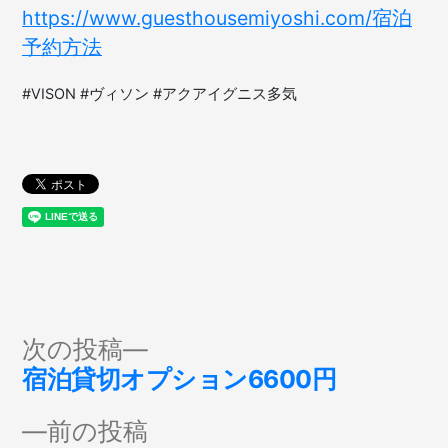
https://www.guesthousemiyoshi.com/宿泊
予約方法
#VISON #ヴィソン #アクアイグニス多気
投
次
次の投稿
の
宿泊貸切オプション6600円
稿
投
前
前の投稿
稿: