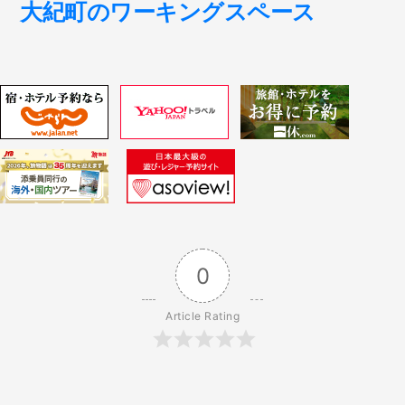
ナ
の
大紀町のワーキングスペース
投
ビ
稿:
ゲ
ー
シ
ョ
0
ン
Article Rating