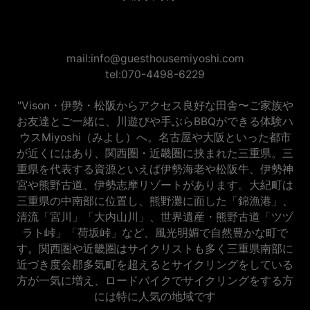
mail:info@guesthousemiyoshi.com
tel:070-4498-6229
"Vison・伊勢・松阪からアクセス良好な田舎〜ご家族や
お友達とご一緒に、川遊びや手ぶらBBQができる体験ハ
ウスMiyoshi（みよし）へ。名古屋や大阪といった都市
が近くにはあり、関西圏・近畿圏に挟まれた三重県。三
重県を代表する資源といえば伊勢海老や松阪牛、伊勢神
宮や熊野古道、伊勢志摩リゾートがあります。大紀町は
三重県の中南部に位置し、熊野灘に面した「錦漁港」、
清流「宮川」「大内山川」、世界遺産・熊野古道「ツヅ
ラト峠」「荷坂峠」など、風光明媚で自然豊かな町で
す。関西圏や近畿圏はサイクリストも多く三重県南部に
近づき度会郡多気町を超えるとサイクリングをしている
方が一気に増え、ロードバイクでサイクリングをする方
には特に人気の地域です