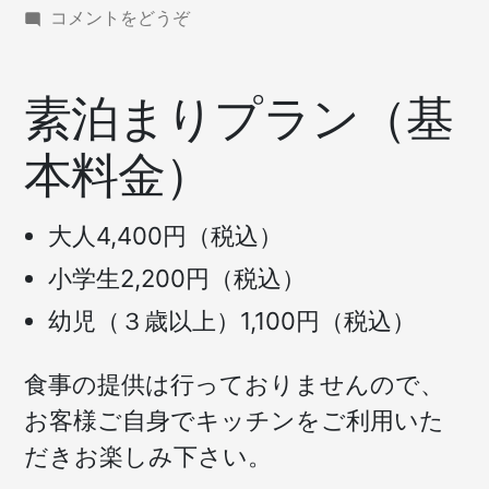
(素
コメントをどうぞ
泊
ま
り
素泊まりプラン（基
プ
ラ
本料金）
ン
（基
本
大人4,400円（税込）
料
金）)
小学生2,200円（税込）
幼児（３歳以上）1,100円（税込）
食事の提供は行っておりませんので、
お客様ご自身でキッチンをご利用いた
だきお楽しみ下さい。