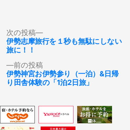
投
次
次の投稿
の
伊勢志摩旅行を１秒も無駄にしない
稿
投
旅に！！
稿:
ナ
前
前の投稿
の
伊勢神宮お伊勢参り（一泊）&日帰
ビ
投
り田舎体験の「1泊2日旅」
稿:
ゲ
ー
シ