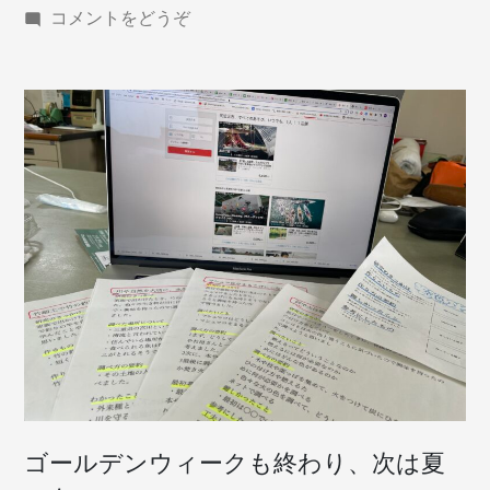
(自
コメントをどうぞ
由
研
究
の
た
め
に、
BBQ
を
し
て
真
剣
に
遊
ぶ)
ゴールデンウィークも終わり、次は夏