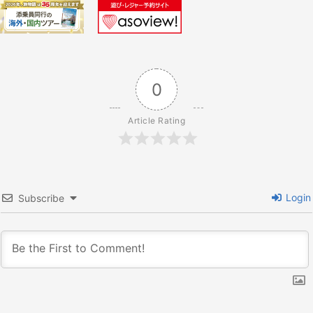
ョ
ン
0
Article Rating
Login
Subscribe