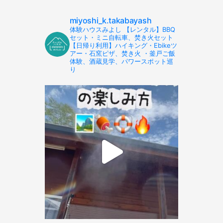
miyoshi_k.takabayash
体験ハウスみよし 【レンタル】BBQ
セット・ミニ自転車、焚き火セット
【日帰り利用】ハイキング・Ebikeツ
アー・石窯ピザ、焚き火 ・釜戸ご飯
体験、酒蔵見学、パワースポット巡
り