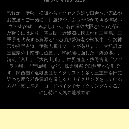
tel:070-4498-6229
"Vison・伊勢・松阪からアクセス良好な田舎〜ご家族や
お友達とご一緒に、川遊びや手ぶらBBQができる体験ハ
ウスMiyoshi（みよし）へ。名古屋や大阪といった都市
が近くにはあり、関西圏・近畿圏に挟まれた三重県。三
重県を代表する資源といえば伊勢海老や松阪牛、伊勢神
宮や熊野古道、伊勢志摩リゾートがあります。大紀町は
三重県の中南部に位置し、熊野灘に面した「錦漁港」、
清流「宮川」「大内山川」、世界遺産・熊野古道「ツヅ
ラト峠」「荷坂峠」など、風光明媚で自然豊かな町で
す。関西圏や近畿圏はサイクリストも多く三重県南部に
近づき度会郡多気町を超えるとサイクリングをしている
方が一気に増え、ロードバイクでサイクリングをする方
には特に人気の地域です