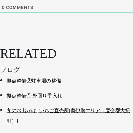
0
COMMENTS
RELATED
ブログ
拠点整備②駐車場の整備
拠点整備① 外回り手入れ
冬のお出かけ | いちご直売所[奥伊勢エリア（度会郡大紀
町）]