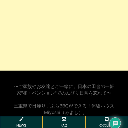
〜ご家族やお友達とご一緒に。日本の田舎の一軒
家"和・ペンション"でのんびり日常を忘れて〜
三重県で日帰り手ぶらBBQができる！体験ハウス
Miyoshi（みよし）
,
NEWS
FAQ
公式LINE