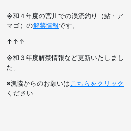
渓
流
令和４年度の宮川での渓流釣り（鮎・ア
釣
マゴ）の
解禁情報
です。
り
釣
場
↑↑↑
情
報)
令和３年度解禁情報など更新いたしまし
た。
※漁協からのお願いは
こちらをクリック
ください