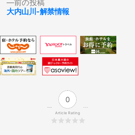
前
前の投稿
稿:
ナ
の
大内山川-解禁情報
投
ビ
稿:
ゲ
ー
シ
ョ
0
ン
Article Rating