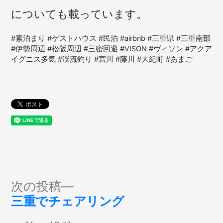
についても載っています。
#素泊まり #ゲストハウス #民泊 #airbnb #三重県 #三重南部
#伊勢周辺 #松阪周辺 #三密回避 #VISON #ヴィソン #アクア
イグニス多気 #渓流釣り #宮川 #藤川 #大紀町 #あまご
投
次
次の投稿
の
三重でチェアリング
稿
投