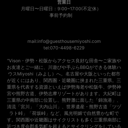
営業日
月曜日〜日曜日：9:00~17:00(不定休）
事前予約制
mail:info@guesthousemiyoshi.com
tel:070-4498-6229
"Vison・伊勢・松阪からアクセス良好な田舎〜ご家族や
お友達とご一緒に、川遊びや手ぶらBBQができる体験ハ
ウスMiyoshi（みよし）へ。名古屋や大阪といった都市
が近くにはあり、関西圏・近畿圏に挟まれた三重県。三
重県を代表する資源といえば伊勢海老や松阪牛、伊勢神
宮や熊野古道、伊勢志摩リゾートがあります。大紀町は
三重県の中南部に位置し、熊野灘に面した「錦漁港」、
清流「宮川」「大内山川」、世界遺産・熊野古道「ツヅ
ラト峠」「荷坂峠」など、風光明媚で自然豊かな町で
す。関西圏や近畿圏はサイクリストも多く三重県南部に
近づき度会郡多気町を超えるとサイクリングをしている