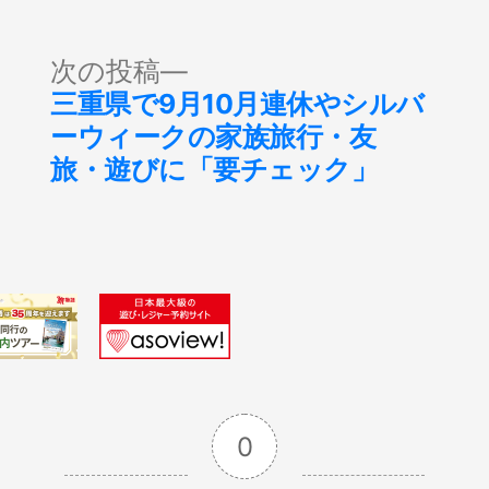
次
次の投稿
の
三重県で9月10月連休やシルバ
投
ーウィークの家族旅行・友
稿:
旅・遊びに「要チェック」
0