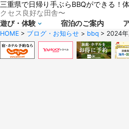
三重県で日帰り手ぶらBBQができる！体験
クセス良好な田舎〜
遊び・体験
宿泊のご案内
HOME
>
ブログ・お知らせ
>
bbq
>
202