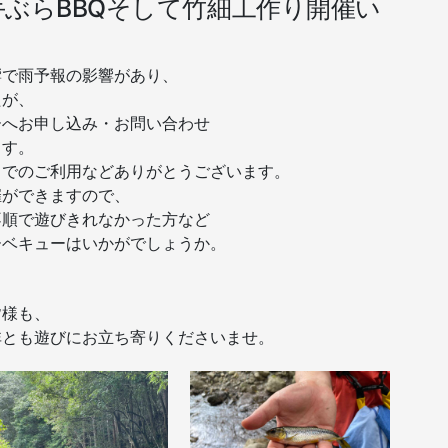
手ぶらBBQそして竹細工作り開催い
響で雨予報の影響があり、
たが、
ーへお申し込み・お問い合わせ
ます。
トでのご利用などありがとうございます。
催ができますので、
不順で遊びきれなかった方など
ーベキューはいかがでしょうか。
。
皆様も、
非とも遊びにお立ち寄りくださいませ。