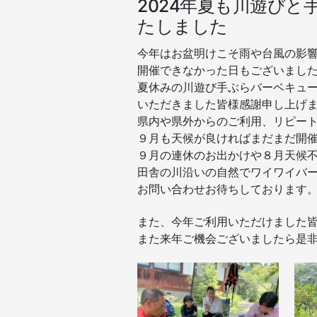
2024年夏も川遊びと
す)
たしました
今年はお盆明けこそ雨や台風の影
開催できなかった日もございまし
夏休みの川遊び手ぶらバーベキュ
いただきました皆様感謝申し上げ
県内や県外からのご利用、リピー
９月も天候が良ければまだまだ開
９月の連休のお出かけや８月天候
田舎の川沿いの自然でワイワイバ
お問い合わせお待ちしております
また、今年ご利用いただけました
また来年ご機会ございましたら是