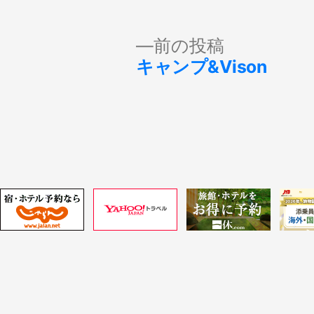
投
前
前の投稿
の
キャンプ&Vison
稿
投
稿:
ナ
ビ
ゲ
ー
シ
ョ