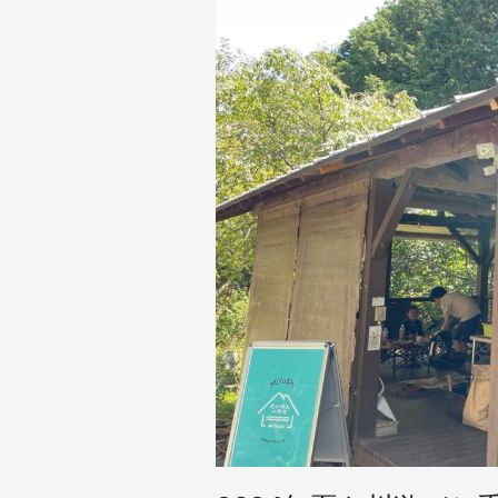
ベ
キ
ュ
ー
と
川
遊
び
ご
利
用
あ
り
が
と
う
ご
ざ
い
ま