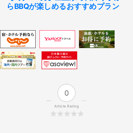
ビ
投
らBBQが楽しめるおすすめプラン
稿:
ゲ
ー
シ
ョ
ン
0
Article Rating