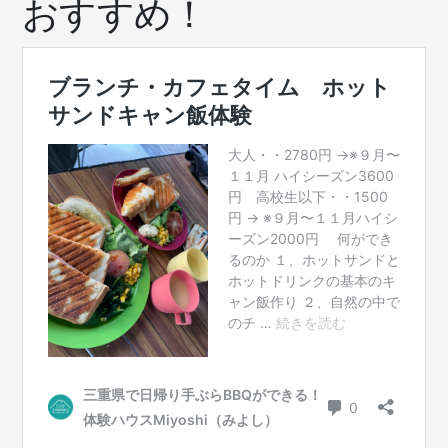
おすすめ！
か
け
は
コ
レ!
キ
ャ
ン
飯
ホ
ッ
ト
サ
ン
ド
作
り
体
験
が