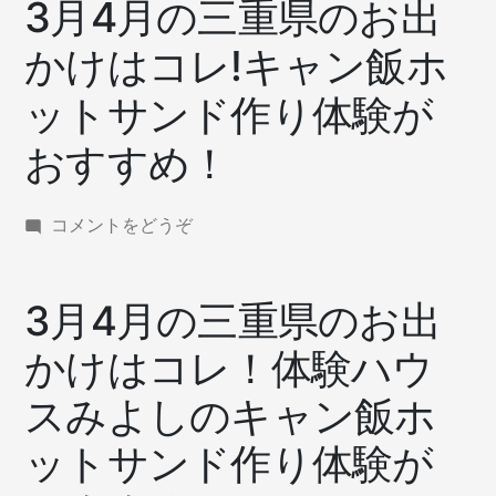
3月4月の三重県のお出
かけはコレ!キャン飯ホ
ットサンド作り体験が
おすすめ！
(3
コメントをどうぞ
月
4
月
3月4月の三重県のお出
の
三
かけはコレ！体験ハウ
重
スみよしのキャン飯ホ
県
の
ットサンド作り体験が
お
出