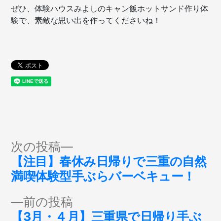
ぜひ、体験ハウスみよしのキャン飯ホットサンド作り体
験で、素敵な思い出を作ってくださいね！
投
次
次の投稿
の
【注目】春休み日帰りで三重の自然
稿
投
満喫体験型手ぶらバーベキュー！
稿:
ナ
前
前の投稿
の
【3月・４月】三重県で日帰り手ぶ