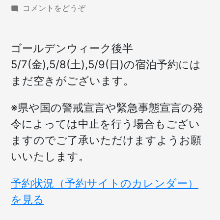
(GW
コメントをどうぞ
後
半
の
ゴールデンウィーク後半
宿
5/7(金),5/8(土),5/9(日)の宿泊予約には
泊
予
まだ空きがございます。
約
空
※県や国の警戒宣言や緊急事態宣言の発
き
状
令によっては中止を行う場合もござい
況)
ますのでご了承いただけますようお願
いいたします。
予約状況（予約サイトのカレンダー）
を見る