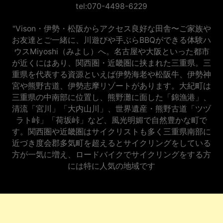
tel:070-4498-6229
"Vison・伊勢・松阪からアクセス良好な田舎〜ご家族や
お友達とご一緒に、川遊びや手ぶらBBQができる体験ハ
ウスMiyoshi（みよし）へ。名古屋や大阪といった都市
が近くにはあり、関西圏・近畿圏に挟まれた三重県。三
重県を代表する資源といえば伊勢海老や松阪牛、伊勢神
宮や熊野古道、伊勢志摩リゾートがあります。大紀町は
三重県の中南部に位置し、熊野灘に面した「錦漁港」、
清流「宮川」「大内山川」、世界遺産・熊野古道「ツヅ
ラト峠」「荷坂峠」など、風光明媚で自然豊かな町で
す。関西圏や近畿圏はサイクリストも多く三重県南部に
近づき度会郡多気町を超えるとサイクリングをしている
方が一気に増え、ロードバイクでサイクリングをする方
には特に人気の地域です