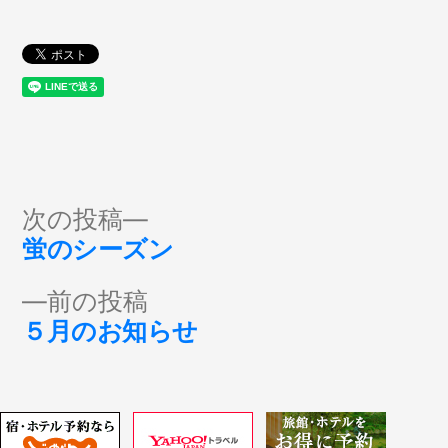
投
次
次の投稿
の
蛍のシーズン
稿
投
前
前の投稿
稿:
ナ
の
５月のお知らせ
投
ビ
稿:
ゲ