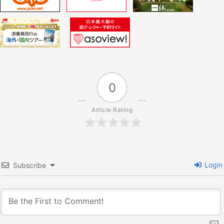
ー
シ
ョ
0
ン
Article Rating
Login
Subscribe