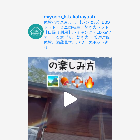
miyoshi_k.takabayash
体験ハウスみよし 【レンタル】BBQ
セット・ミニ自転車、焚き火セット
【日帰り利用】ハイキング・Ebikeツ
アー・石窯ピザ、焚き火 ・釜戸ご飯
体験、酒蔵見学、パワースポット巡
り