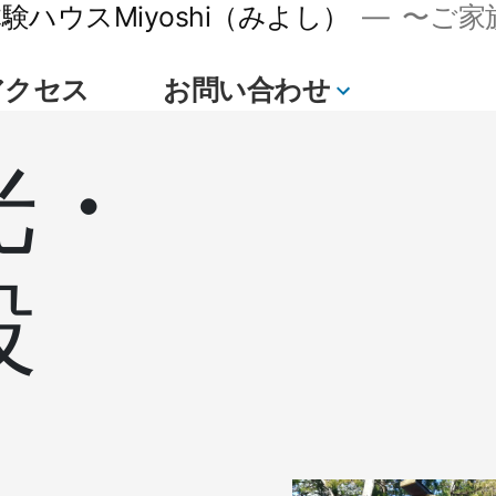
ハウスMiyoshi（みよし）
〜ご家族
アクセス
お問い合わせ
続
き
光・
設