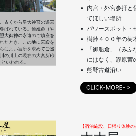
内宮・外宮参拝と
てほしい場所
、古くから皇大神宮の遙宮
パワースポット・
尊ばれている。倭姫命（や
照大御神の永遠のご鎮座を
樹齢４００年の樹
れたとき、この地に宮殿を
「御船倉」（みふ
らによい宮所を求めてご巡
川の川上の現在の大宮所(伊
にはなく、瀧原宮
たといわれる。
熊野古道沿い
CLICK-MORE- >
【宿泊施設、日帰り体験の