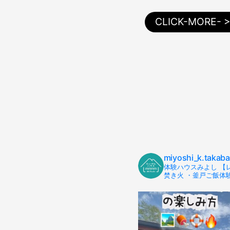
CLICK-MORE- 
miyoshi_k.takab
体験ハウスみよし 【
焚き火 ・釜戸ご飯体