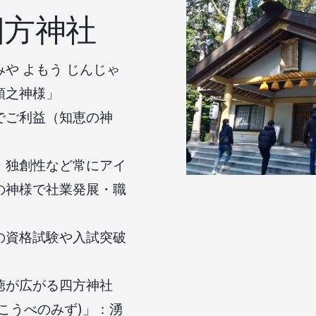
四方神社
や よもう じんじゃ
頭之神様」
でご利益（知恵の神
・独創性など常にアイ
の神様で社業発展・職
の資格試験や入試突破
徳が広がる四方神社
こうべのみず)」：湧