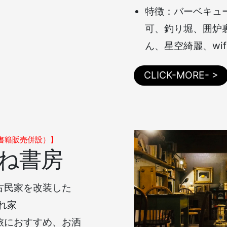
特徴：バーベキュ
可、釣り堀、囲炉
ん、星空綺麗、wif
CLICK-MORE- >
書籍販売併設）】
がね書房
古民家を改装した
隠れ家
旅におすすめ、お洒