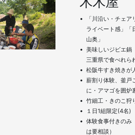
木木屋
「川沿い・チェア
ライベート感」「
山奥」
美味しいジビエ鍋
三重県で食べれら
松阪牛すき焼きが
薪割り体験、釜戸
に・アマゴを囲炉
竹細工・きのこ狩
１日1組限定(4名)
体験食事付きのみ
は要相談）