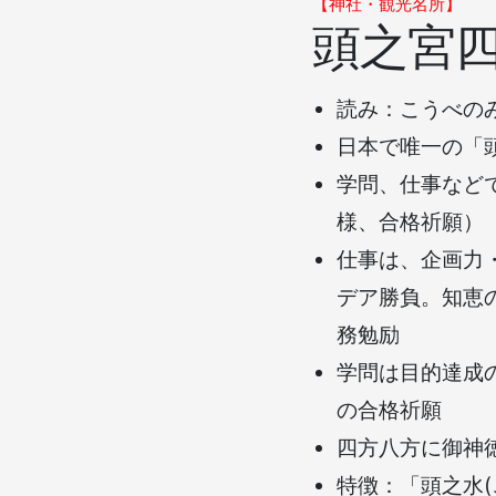
【神社・観光名所】
頭之宮
読み：こうべのみ
日本で唯一の「
学問、仕事など
様、合格祈願）
仕事は、企画力
デア勝負。知恵
務勉励
学問は目的達成
の合格祈願
四方八方に御神
特徴：「頭之水(