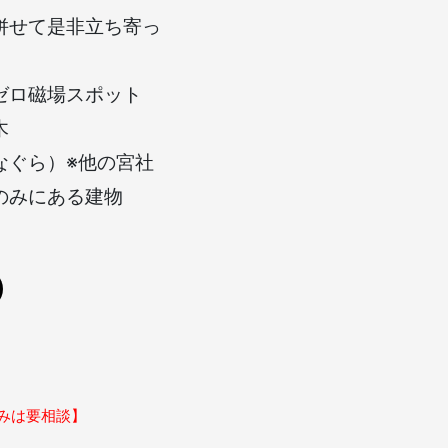
併せて是非立ち寄っ
ゼロ磁場スポット
木
なぐら）※他の宮社
のみにある建物
みは要相談】