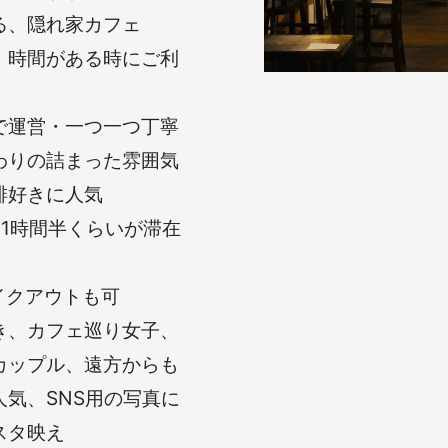
る、隠れ家カフェ
、時間がある時にご利
で運営・一つ一つ丁寧
わりの詰まった雰囲気
琲好きに人気
~1時間半くらいが滞在
テイクアウトも可
き、カフェ巡り女子、
カップル、遠方からも
気、SNS用の写真に
スタ映え