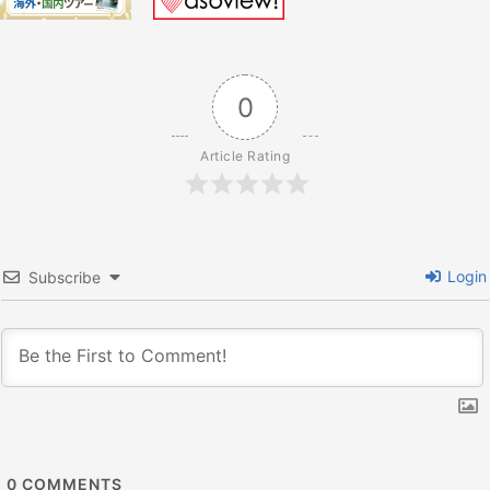
シ
ョ
0
ン
Article Rating
Login
Subscribe
0
COMMENTS