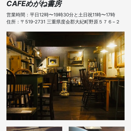
CAFEめがね書房
営業時間：平日12時〜19時30分と土日祝11時〜17時
住所：〒519-2731 三重県度会郡大紀町野原５７６−２