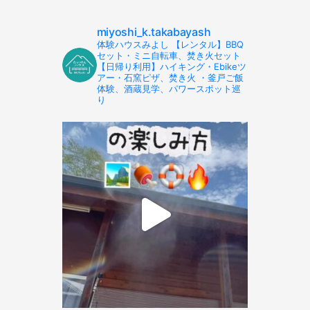
miyoshi_k.takabayash
体験ハウスみよし 【レンタル】BBQ
セット・ミニ自転車、焚き火セット
【日帰り利用】ハイキング・Ebikeツ
アー・石窯ピザ、焚き火 ・釜戸ご飯
体験、酒蔵見学、パワースポット巡
り