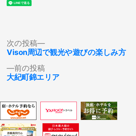
投
次
次の投稿
の
Vison周辺で観光や遊びの楽しみ方
稿
投
前
前の投稿
稿:
ナ
の
大紀町錦エリア
投
ビ
稿:
ゲ
ー