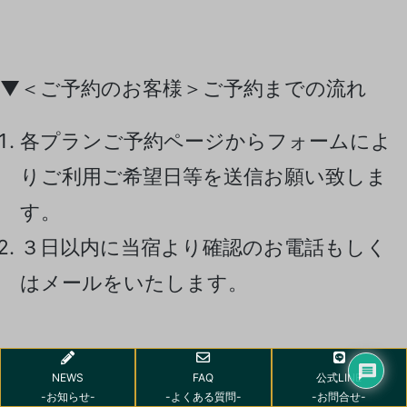
▼＜ご予約のお客様＞ご予約までの流れ
各プランご予約ページからフォームによ
りご利用ご希望日等を送信お願い致しま
す。
３日以内に当宿より確認のお電話もしく
はメールをいたします。
ようこそ! たいけんハウス
NEWS
FAQ
公式LINE
-お知らせ-
-よくある質問-
-お問合せ-