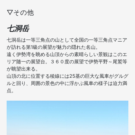
▽その他
七洞岳
七洞岳は一等三角点の山として全国の一等三角点マニア
が訪れる第1級の展望が魅力の隠れた名山。
遠く伊勢湾を眺める山頂からの素晴らしい景観はこのエ
リア随一の展望台。３６０度の展望で伊勢平野～尾鷲等
が眺望出来る。
山頂の北に位置する稜線には25基の巨大な風車がグルグ
ルと回り、周囲の景色の中に浮かぶ風車の様子は迫力満
点。