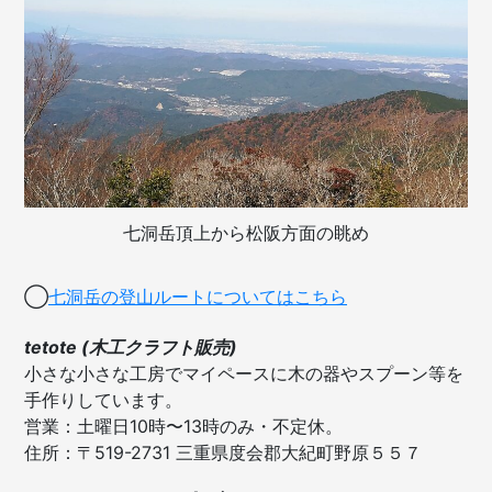
七洞岳頂上から松阪方面の眺め
◯
七洞岳の登山ルートについてはこちら
tetote (木工クラフト販売)
小さな小さな工房でマイペースに木の器やスプーン等を
手作りしています。
営業：土曜日10時〜13時のみ・不定休。
住所：〒519-2731 三重県度会郡大紀町野原５５７