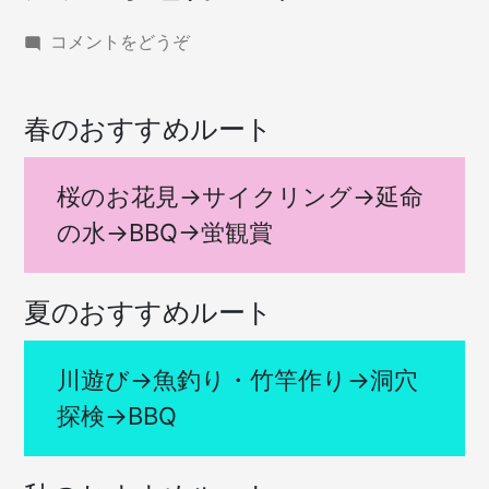
(大
コメントをどうぞ
紀
町
七
春のおすすめルート
保
エ
リ
桜のお花見→サイクリング→延命
ア)
の水→BBQ→蛍観賞
夏のおすすめルート
川遊び→魚釣り・竹竿作り→洞穴
探検→BBQ