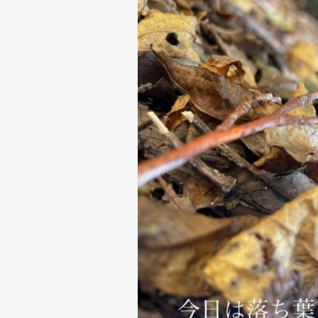
洞
岳
へ
(2022/11/10))