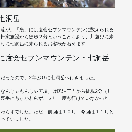
七洞岳
清流が。「裏」には度会セブンマウンテンに数えられる
一軒家施設から徒歩２分ということもあり、川遊びに来
登りに七洞岳に来られるお客様が増えます。
に度会セブンマウンテン・七洞岳
だったので、2年ぶりに七洞岳へ行きました。
なんじゃもんじゃ広場）は民泊三吉から徒歩2分（川
ぐ裏手にもかかわらず、２年一度も行けていなかった。
変わらずでした。ただ、前回は１２月、今回は１１月と
違っていました。