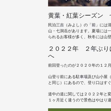
黄葉・紅葉シーズン 
民泊三吉（みよし）の「前」には
山・七洞岳があります。夏場には
られるお客様が多く、秋冬には山
２０２２年 ２年ぶり
へ
前回登ったのが２０２０年の１２月
山登り前にある駐車場及び山小屋（
と同じ）にあるので、登り口はす
道中の道に関しては２０２２年と
１ヶ月近く違うので景色はやはり