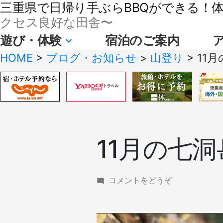
三重県で日帰り手ぶらBBQができる！体験
クセス良好な田舎〜
遊び・体験
宿泊のご案内
HOME
>
ブログ・お知らせ
>
山登り
>
11月
11月の七洞岳へ
(11
コメントをどうぞ
月
の
七