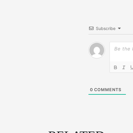
ョ
ン
Subscribe
0
COMMENTS