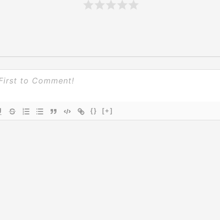
{}
[+]