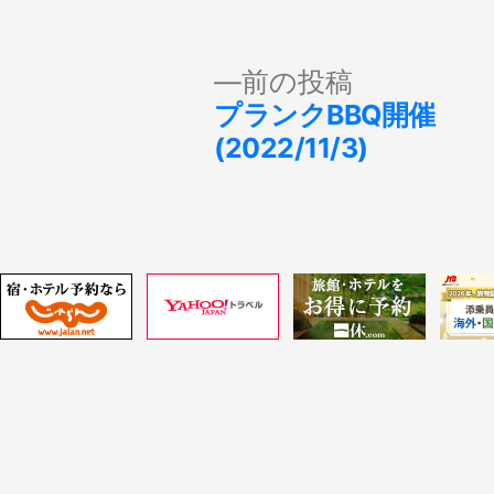
投
前
前の投稿
の
プランクBBQ開催
稿
投
(2022/11/3)
稿:
ナ
ビ
ゲ
ー
シ