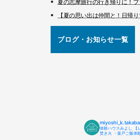
夏の志摩旅行の行き帰りに！プ
【夏の思い出は仲間と！日帰り
ブログ・お知らせ一覧
miyoshi_k.takab
体験ハウスみよし 【
焚き火 ・釜戸ご飯体