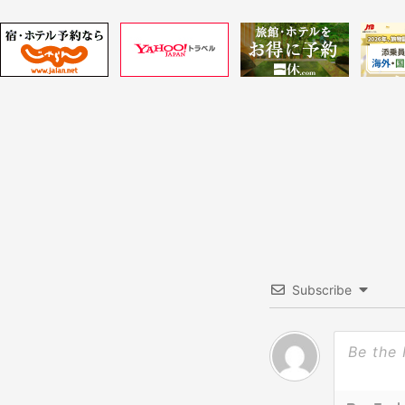
ビ
ゲ
ー
シ
ョ
ン
Subscribe