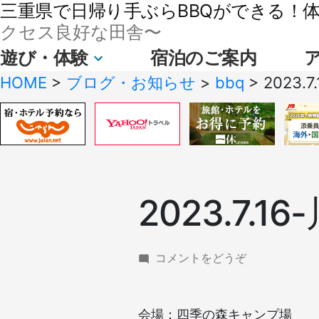
三重県で日帰り手ぶらBBQができる！体験
クセス良好な田舎〜
遊び・体験
宿泊のご案内
HOME
>
ブログ・お知らせ
>
bbq
>
2023.
2023.7.
(2023.7.16-
コメントをどうぞ
川
遊
び
会場：四季の森キャンプ場