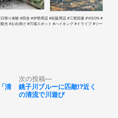
#日帰り体験 #田舎 #伊勢周辺 #松阪周辺 #三密回避 #VISON #
辺観光 #お出掛け #穴場スポット #ハイキング #ドライブ #ツー
次
次の投稿
の
「清
銚子川ブルーに匹敵!?近く
投
の清流で川遊び
稿: