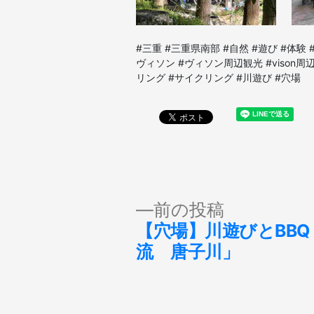
#三重 #三重県南部 #自然 #遊び #体験 
ヴィソン #ヴィソン周辺観光 #vison周
リング #サイクリング #川遊び #穴場
投
前
前の投稿
の
【穴場】川遊びとBBQ
稿
投
流 唐子川」
稿:
ナ