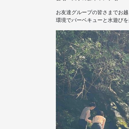
と
BBQ
お友達グループの皆さまでお越
開
環境でバーベキューと水遊びを楽
催)