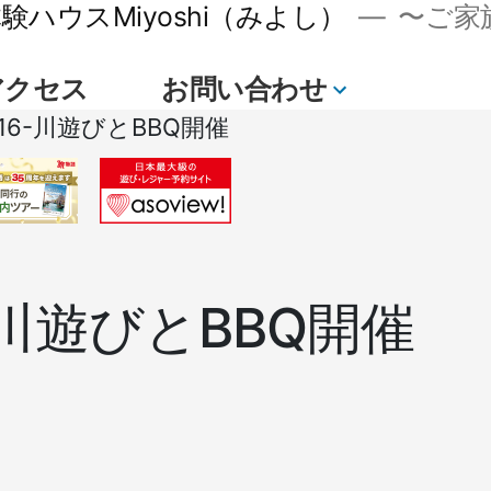
ハウスMiyoshi（みよし）
〜ご家族
アクセス
お問い合わせ
続
7.16-川遊びとBBQ開催
き
16-川遊びとBBQ開催