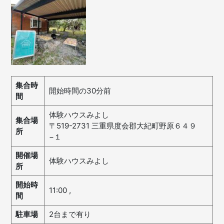
集合時
開始時間の30分前
間
体験ハウスみよし
集合場
〒519-2731 三重県度会郡大紀町野原６４９
所
−１
開催場
体験ハウスみよし
所
開始時
11:00
,
間
駐車場
2台まで有り