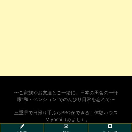
〜ご家族やお友達とご一緒に。日本の田舎の一軒
家"和・ペンション"でのんびり日常を忘れて〜
三重県で日帰り手ぶらBBQができる！体験ハウス
Miyoshi（みよし）
,