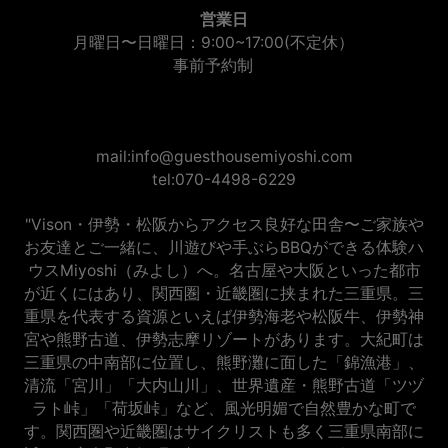
営業日
月曜日〜日曜日：9:00~17:00(不定休）
事前予約制
mail:info@guesthousemiyoshi.com
tel:070-4498-6229
"Vison・伊勢・松阪からアクセス良好な田舎〜ご家族や
お友達とご一緒に、川遊びや手ぶらBBQができる体験ハ
ウスMiyoshi（みよし）へ。名古屋や大阪といった都市
が近くにはあり、関西圏・近畿圏に挟まれた三重県。三
重県を代表する資源といえば伊勢海老や松阪牛、伊勢神
宮や熊野古道、伊勢志摩リゾートがあります。大紀町は
三重県の中南部に位置し、熊野灘に面した「錦漁港」、
清流「宮川」「大内山川」、世界遺産・熊野古道「ツヅ
ラト峠」「荷坂峠」など、風光明媚で自然豊かな町で
す。関西圏や近畿圏はサイクリストも多く三重県南部に