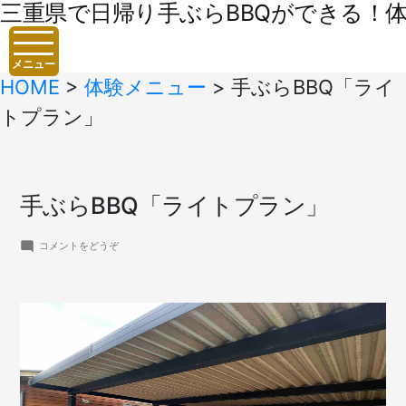
三重県で日帰り手ぶらBBQができる！体験
メニュー
HOME
>
体験メニュー
>
手ぶらBBQ「ライ
トプラン」
手ぶらBBQ「ライトプラン」
(手
コメントをどうぞ
ぶ
ら
BBQ「ラ
イ
ト
プ
ラ
ン」)