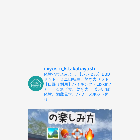
miyoshi_k.takabayash
体験ハウスみよし 【レンタル】BBQ
セット・ミニ自転車、焚き火セット
【日帰り利用】ハイキング・Ebikeツ
アー・石窯ピザ、焚き火 ・釜戸ご飯
体験、酒蔵見学、パワースポット巡
り