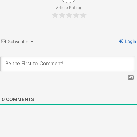
ン
Article Rating
Login
Subscribe
0
COMMENTS