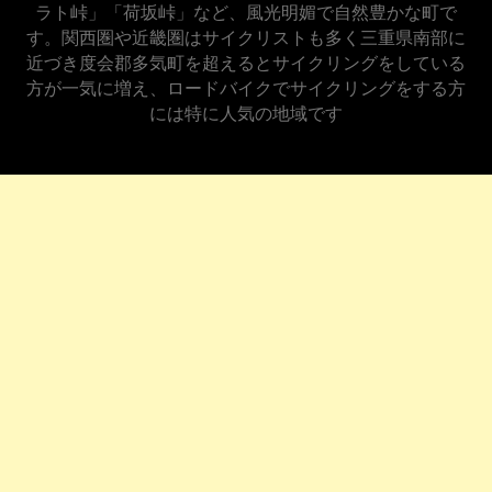
ラト峠」「荷坂峠」など、風光明媚で自然豊かな町で
す。関西圏や近畿圏はサイクリストも多く三重県南部に
近づき度会郡多気町を超えるとサイクリングをしている
方が一気に増え、ロードバイクでサイクリングをする方
には特に人気の地域です