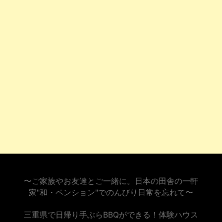
〜ご家族やお友達とご一緒に。日本の田舎の一軒
家"和・ペンション"でのんびり日常を忘れて〜
三重県で日帰り手ぶらBBQができる！体験ハウス