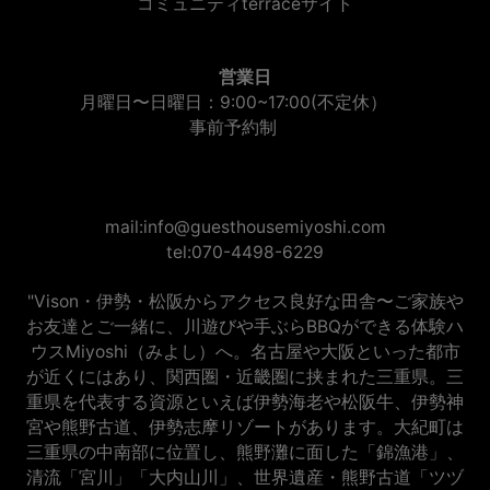
コミュニティterraceサイト
営業日
月曜日〜日曜日：9:00~17:00(不定休）
事前予約制
mail:info@guesthousemiyoshi.com
tel:070-4498-6229
"Vison・伊勢・松阪からアクセス良好な田舎〜ご家族や
お友達とご一緒に、川遊びや手ぶらBBQができる体験ハ
ウスMiyoshi（みよし）へ。名古屋や大阪といった都市
が近くにはあり、関西圏・近畿圏に挟まれた三重県。三
重県を代表する資源といえば伊勢海老や松阪牛、伊勢神
宮や熊野古道、伊勢志摩リゾートがあります。大紀町は
三重県の中南部に位置し、熊野灘に面した「錦漁港」、
清流「宮川」「大内山川」、世界遺産・熊野古道「ツヅ