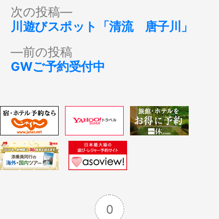
投
次
次の投稿
の
川遊びスポット「清流 唐子川」
稿
投
前
前の投稿
稿:
ナ
の
GWご予約受付中
投
ビ
稿:
ゲ
ー
シ
ョ
0