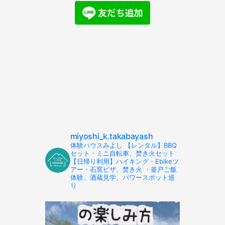
miyoshi_k.takabayash
体験ハウスみよし 【レンタル】BBQ
セット・ミニ自転車、焚き火セット
【日帰り利用】ハイキング・Ebikeツ
アー・石窯ピザ、焚き火 ・釜戸ご飯
体験、酒蔵見学、パワースポット巡
り