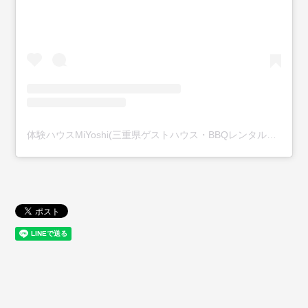
体験ハウスMiYoshi(三重県ゲストハウス・BBQレンタル_宿)(@miyoshi_k.takabayash)がシェアした投稿